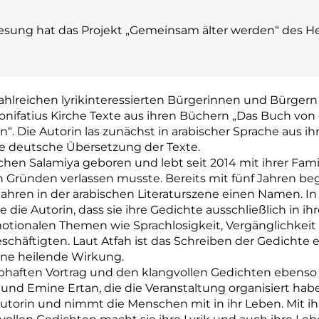
Lesung hat das Projekt „Gemeinsam älter werden“ des H
ahlreichen lyrikinteressierten Bürgerinnen und Bürgern 
nifatius Kirche Texte aus ihren Büchern „Das Buch von
“. Die Autorin las zunächst in arabischer Sprache aus 
ie deutsche Übersetzung der Texte.
schen Salamiya geboren und lebt seit 2014 mit ihrer Fa
hen Gründen verlassen musste. Bereits mit fünf Jahren b
Jahren in der arabischen Literaturszene einen Namen. 
e die Autorin, dass sie ihre Gedichte ausschließlich in i
motionalen Themen wie Sprachlosigkeit, Vergänglichkeit 
schäftigten. Laut Atfah ist das Schreiben der Gedichte 
eine heilende Wirkung.
haften Vortrag und den klangvollen Gedichten ebenso b
und Emine Ertan, die die Veranstaltung organisiert haben
utorin und nimmt die Menschen mit in ihr Leben. Mit i