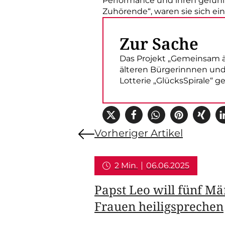
Performance und ihren gefühlv
Zuhörende“, waren sie sich ein
Zur Sache
Das Projekt „Gemeinsam ä
älteren Bürgerinnnen und
Lotterie „GlücksSpirale“ ge
Vorheriger Artikel
2 Min.
06.06.2025
Papst Leo will fünf M
Frauen heiligsprechen