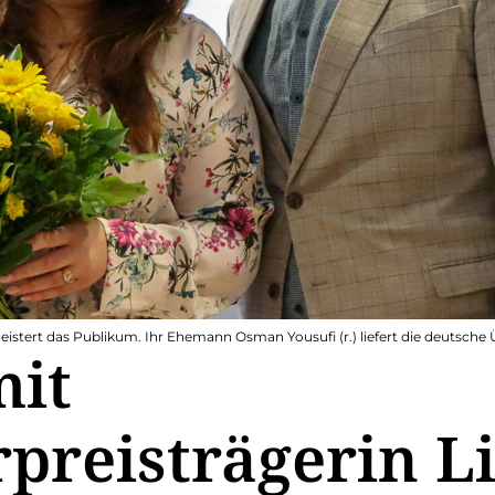
begeistert das Publikum. Ihr Ehemann Osman Yousufi (r.) liefert die deutsche
mit
rpreisträgerin L