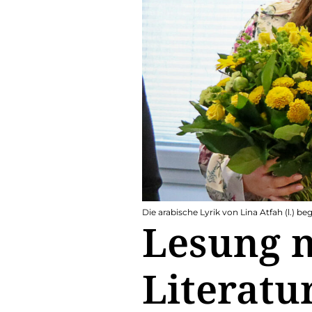
Die arabische Lyrik von Lina Atfah (l.) 
Lesung 
Literatu