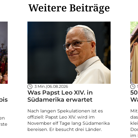
Weitere Beiträge
3 Min.
|
06.08.2026
Was Papst Leo XIV. in
50
bis
Südamerika erwartet
Wa
Nach langen Spekulationen ist es
Mit
offiziell: Papst Leo XIV. wird im
das
en
November elf Tage lang Südamerika
kle
rste
bereisen. Er besucht drei Länder.
Doc
im 