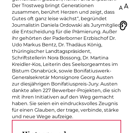
Der Trostweg bringt Generationen
100
zusammen, berührt Herzen und zeigt, dass
Gutes oft ganz leise wächst“, begründet
Journalistin Daniela Ordowski als Jurymitglied
Vorlesen
die Entscheidung für die Prämierung. Außer
ihr gehörten der Paderborner Erzbischof Dr.
Udo Markus Bentz, Dr. Thadäus König,
thüringischer Landtagspräsident,
Schriftstellerin Nora Bossong, Dr. Martina
Kreidler-Kos, Leiterin des Seelsorgeamtes im
Bistum Osnabrück, sowie Bonifatiuswerk-
Generalsekretär Monsignore Georg Austen
zur diesjährigen Bonifatiuspreis-Jury. Austen
dankte allen 227 Bewerber-Projekten, die sich
mit ihren Initiativen auf den Weg gemacht
haben. Sie seien ein eindrucksvolles Zeugnis
für einen Glauben, der trage, verbinde, stärke
und neue Wege aufzeige.