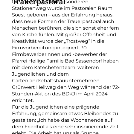
Trauerpastoral
Die Idee zu diesem besonderen
Stationenweg wurde im Pastoralen Raum
Soest geboren – aus der Erfahrung heraus,
dass neue Formen der Trauerpastoral auch
Menschen berühren, die sich sonst eher fern
von Kirche fühlen. Mit großer Offenheit und
Kreativität wurde der „Trostweg“ in die
Firmvorbereitung integriert. 30
Firmbewerberinnen und -bewerber der
Pfarrei Heilige Familie Bad Sassendorf haben
mit dem Katechetenteam, weiteren
Jugendlichen und dem
Gartenlandschaftsbauunternehmen
Grünwert Hellweg den Weg während der 72-
Stunden-Aktion des BDKJ im April 2024
errichtet.
Für die Jugendlichen eine prägende
Erfahrung, gemeinsam etwas Bleibendes zu
gestalten: „Ich habe das Wochenende auf
dem Friedhof als eine sehr inspirierende Zeit
erlebt. Die Arbeit hat uns als Gruppe