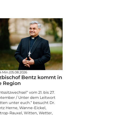
4 Min.
|
05.08.2026
zbischof Bentz kommt in
e Region
tssitzwechsel“ vom 21. bis 27.
tember / Unter dem Leitwort
tten unter euch.“ besucht Dr.
tz Herne, Wanne-Eickel,
trop-Rauxel, Witten, Wetter,