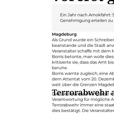
Ein Jahr nach Amokfahrt: S
Genehmigung erteilen zu
Magdeburg
Als Grund wurde ein Schreibe
beanstande und die Stadt anw
Veranstalter schaffe mit dem 
Borris betonte, man wolle dies
kritisierte sie, dass das Amt
beruhe.
Borris warnte zugleich, eine 
dem Attentat vom 20. Dezembe
weit über die Grenzen Magdebu
Terrorabwehr a
Das Landesverwaltungsamt mon
Verantwortung für mögliche An
Terrorabwehr immer eine staat
dies bestätigt. Die Veranstalt