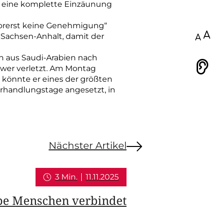
e eine komplette Einzäunung
 vorerst keine Genehmigung“
 Sachsen-Anhalt, damit der
100
en aus Saudi-Arabien nach
wer verletzt. Am Montag
Vorlesen
 könnte er eines der größten
erhandlungstage angesetzt, in
Nächster Artikel
3 Min.
11.11.2025
e Menschen verbindet