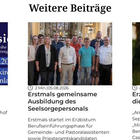
Weitere Beiträge
2 Min.
|
05.08.2026
Erstmals gemeinsame
Er
Ausbildung des
di
Seelsorgepersonals
hof
„Am
Sep
Erstmals startet im Erzbistum
„Mi
Berufseinführungsphase für
Ben
Gemeinde- und Pastoralassistenten
Cas
sowie Priesteramtskandidaten