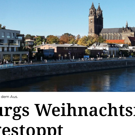
 dem Aus.
rgs Weihnacht
gestoppt