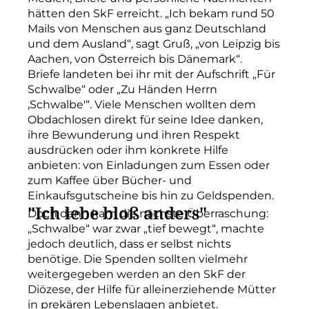
hätten den SkF erreicht. „Ich bekam rund 50
Mails von Menschen aus ganz Deutschland
und dem Ausland“, sagt Gruß, „von Leipzig bis
Aachen, von Österreich bis Dänemark“.
Briefe landeten bei ihr mit der Aufschrift „Für
Schwalbe“ oder „Zu Händen Herrn
‚Schwalbe'“. Viele Menschen wollten dem
Obdachlosen direkt für seine Idee danken,
ihre Bewunderung und ihren Respekt
ausdrücken oder ihm konkrete Hilfe
anbieten: von Einladungen zum Essen oder
zum Kaffee über Bücher- und
Einkaufsgutscheine bis hin zu Geldspenden.
"Ich lebe bloß anders"
Doch dann kam die nächste Überraschung:
„Schwalbe“ war zwar „tief bewegt“, machte
jedoch deutlich, dass er selbst nichts
benötige. Die Spenden sollten vielmehr
weitergegeben werden an den SkF der
Diözese, der Hilfe für alleinerziehende Mütter
in prekären Lebenslagen anbietet.