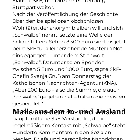
Frauen (SkF) der Diözese Rottenburg-
Stuttgart weiter.
Nach der Veröffentlichung der Geschichte
über den beispiellosen obdachlosen
Wohltäter, der anonym bleiben will und sich
„Schwalbe“ nennt, setzte eine Welle der
Solidarität ein. Schon 8.500 Euro sind bis jetzt
beim SkF für alleinerziehende Mütter in Not
eingegangen – unter dem Stichwort
„Schwalbe“. Darunter seien Spenden
zwischen 5 Euro und 1.000 Euro, sagte SkF-
Chefin Svenja Gruß am Donnerstag der
Katholischen Nachrichten-Agentur (KNA).
„Aber 200 Euro – also die Summe, die auch
‚Schwalbe‘ gegeben hat – haben die meisten
gespendet.“
Mails aus dem In- und Ausland
Das sei „überwältigend“, so die 51-jährige
hauptamtliche SkF-Vorständin, die in
regelmäßigem Kontakt mit „Schwalbe“ steht.
Hunderte Kommentare in den Sozialen
Medien, Briefe und persönliche Nachrichten