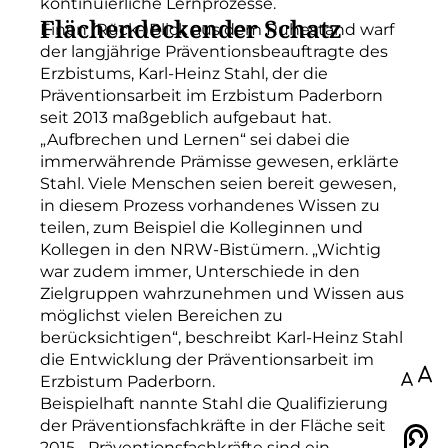
kontinuierliche Lernprozesse.
Flächendeckender Schatz
Einen (Rück-)Blick aus dem Ruhestand warf
der langjährige Präventionsbeauftragte des
Erzbistums, Karl-Heinz Stahl, der die
Präventionsarbeit im Erzbistum Paderborn
seit 2013 maßgeblich aufgebaut hat.
„Aufbrechen und Lernen“ sei dabei die
immerwährende Prämisse gewesen, erklärte
Stahl. Viele Menschen seien bereit gewesen,
in diesem Prozess vorhandenes Wissen zu
teilen, zum Beispiel die Kolleginnen und
Kollegen in den NRW-Bistümern. „Wichtig
war zudem immer, Unterschiede in den
Zielgruppen wahrzunehmen und Wissen aus
möglichst vielen Bereichen zu
berücksichtigen“, beschreibt Karl-Heinz Stahl
die Entwicklung der Präventionsarbeit im
100
Erzbistum Paderborn.
Beispielhaft nannte Stahl die Qualifizierung
der Präventionsfachkräfte in der Fläche seit
Vorlesen
2015. „Präventionsfachkräfte sind ein