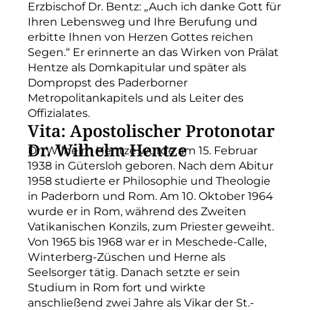
Erzbischof Dr. Bentz: „Auch ich danke Gott für
Ihren Lebensweg und Ihre Berufung und
erbitte Ihnen von Herzen Gottes reichen
Segen.“ Er erinnerte an das Wirken von Prälat
Hentze als Domkapitular und später als
Dompropst des Paderborner
Metropolitankapitels und als Leiter des
Offizialates.
Vita: Apostolischer Protonotar
Dr. Wilhelm Hentze
Dr. Wilhelm Hentze wurde am 15. Februar
1938 in Gütersloh geboren. Nach dem Abitur
1958 studierte er Philosophie und Theologie
in Paderborn und Rom. Am 10. Oktober 1964
wurde er in Rom, während des Zweiten
Vatikanischen Konzils, zum Priester geweiht.
Von 1965 bis 1968 war er in Meschede-Calle,
Winterberg-Züschen und Herne als
Seelsorger tätig. Danach setzte er sein
Studium in Rom fort und wirkte
anschließend zwei Jahre als Vikar der St.-