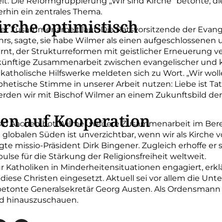
. Die Reformgruppierung „Wir sind Kirche“ betonte, di
erhin ein zentrales Thema.
irche optimistisch
 Zusammenarbeit laut. Die Ratsvorsitzende der Evange
ehrs, sagte, sie habe Wilmer als einen aufgeschlossene
t, der Strukturreformen mit geistlicher Erneuerung ver
 künftige Zusammenarbeit zwischen evangelischer und ka
katholische Hilfswerke meldeten sich zu Wort. „Wir wo
ophetische Stimme in unserer Arbeit nutzen: Liebe ist Tat
rden wir mit Bischof Wilmer an einem Zukunftsbild der 
zen auf Kooperation
sio Aachen bot Wilmer weitere Zusammenarbeit im Berei
 globalen Süden ist unverzichtbar, wenn wir als Kirche
agte missio-Präsident Dirk Bingener. Zugleich erhoffe er
lse für die Stärkung der Religionsfreiheit weltweit.
ür Katholiken in Minderheitensituationen engagiert, erk
r diese Christen eingesetzt. Aktuell sei vor allem die 
betonte Generalsekretär Georg Austen. Als Ordensmann 
and hinauszuschauen.