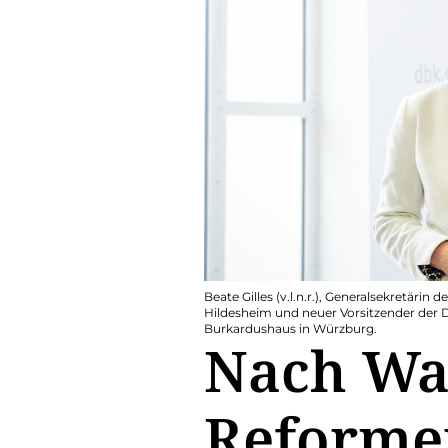
Beate Gilles (v.l.n.r.), Generalsekretäri
Hildesheim und neuer Vorsitzender der 
Burkardushaus in Würzburg.
Nach Wa
Reforme