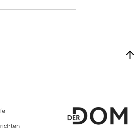
fe
richten