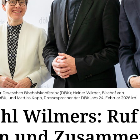
n der Deutschen Bischofskonferenz (DBK); Heiner Wilmer, Bischof von
DBK, und Mattias Kopp, Pressesprecher der DBK, am 24. Februar 2026 im
hl Wilmers: Ruf
n und Zusamme