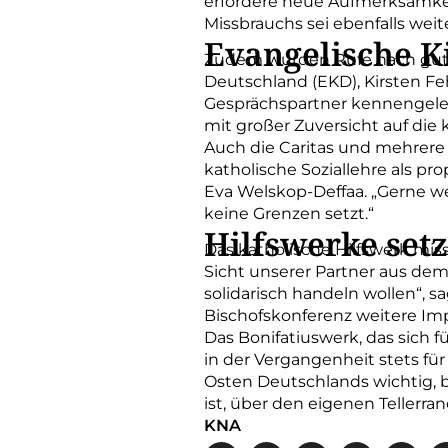
erfordere neue Aufmerksamkeit
Missbrauchs sei ebenfalls weit
Evangelische K
Zudem wurden Rufe nach guter
Deutschland (EKD), Kirsten F
Gesprächspartner kennengelern
mit großer Zuversicht auf die
Auch die Caritas und mehrere 
katholische Soziallehre als pr
Eva Welskop-Deffaa. „Gerne we
keine Grenzen setzt.“
Hilfswerke set
Das katholische Hilfswerk mis
Sicht unserer Partner aus dem
solidarisch handeln wollen“, s
Bischofskonferenz weitere Impu
Das Bonifatiuswerk, das sich f
in der Vergangenheit stets fü
Osten Deutschlands wichtig, 
ist, über den eigenen Tellerr
KNA