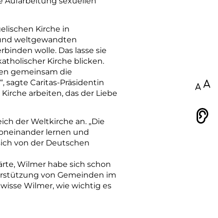
e Aufarbeitung sexuellen
lischen Kirche in
n und weltgewandten
binden wolle. Das lasse sie
tholischer Kirche blicken.
llen gemeinsam die
“, sagte Caritas-Präsidentin
100
Kirche arbeiten, das der Liebe
Vorlesen
ch der Weltkirche an. „Die
 voneinander lernen und
 sich von der Deutschen
lärte, Wilmer habe sich schon
Unterstützung von Gemeinden im
wisse Wilmer, wie wichtig es