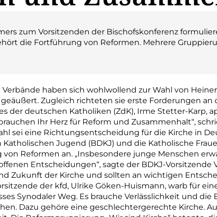
mers zum Vorsitzenden der Bischofskonferenz formulier
ehört die Fortführung von Reformen. Mehrere Gruppier
 Verbände haben sich wohlwollend zur Wahl von Heine
eäußert. Zugleich richteten sie erste Forderungen an 
es der deutschen Katholiken (ZdK), Irme Stetter-Karp, a
brauchen Ihr Herz für Reform und Zusammenhalt“, schrie
l sei eine Richtungsentscheidung für die Kirche in De
 Katholischen Jugend (BDKJ) und die Katholische Fra
g von Reformen an. „Insbesondere junge Menschen erwa
ffenen Entscheidungen“, sagte der BDKJ-Vorsitzende V
 Zukunft der Kirche und sollten an wichtigen Entsche
rsitzende der kfd, Ulrike Göken-Huismann, warb für ein
es Synodaler Weg. Es brauche Verlässlichkeit und die 
n. Dazu gehöre eine geschlechtergerechte Kirche. Auc