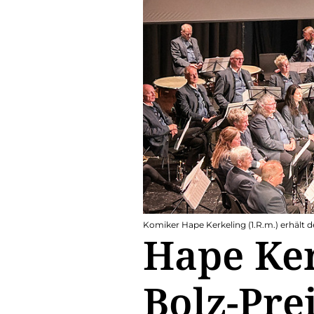
Komiker Hape Kerkeling (1.R.m.) erhält
Hape Ker
Bolz-Pre