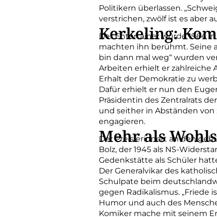
Politikern überlassen. „Schwei
verstrichen, zwölf ist es aber
Kerkeling: Kom
Der Entertainer wurde 1964 i
machten ihn berühmt. Seine au
bin dann mal weg“ wurden verf
Arbeiten erhielt er zahlreich
Erhalt der Demokratie zu wer
Dafür erhielt er nun den Euge
Präsidentin des Zentralrats d
und seither in Abständen von 
engagieren.
Mehr als Wohl
Der Preis erinnert an den ge
Bolz, der 1945 als NS-Widerst
Gedenkstätte als Schüler hatt
Der Generalvikar des katholis
Schulpate beim deutschlandw
gegen Radikalismus. „Friede i
Humor und auch des Menschen
Komiker mache mit seinem Eng