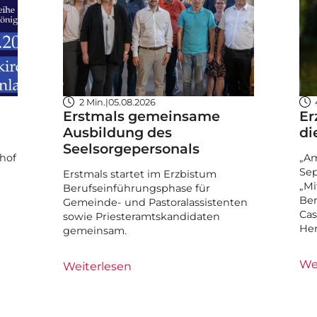
2 Min.
|
05.08.2026
Erstmals gemeinsame
Er
Ausbildung des
di
Seelsorgepersonals
hof
„Am
Sep
Erstmals startet im Erzbistum
„Mi
Berufseinführungsphase für
Ben
Gemeinde- und Pastoralassistenten
Cas
sowie Priesteramtskandidaten
He
gemeinsam.
We
Weiterlesen