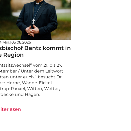
4 Min.
|
05.08.2026
zbischof Bentz kommt in
e Region
tssitzwechsel“ vom 21. bis 27.
tember / Unter dem Leitwort
tten unter euch.“ besucht Dr.
tz Herne, Wanne-Eickel,
trop-Rauxel, Witten, Wetter,
rdecke und Hagen.
iterlesen