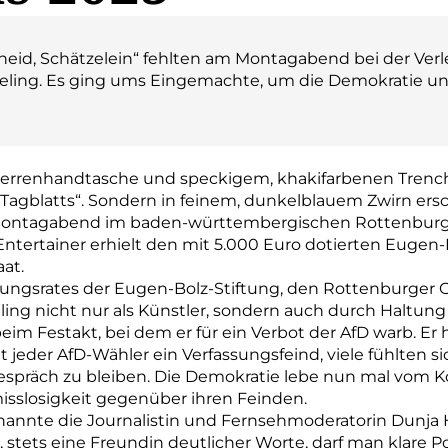
heid, Schätzelein“ fehlten am Montagabend bei der Ver
keling. Es ging ums Eingemachte, um die Demokratie u
Herrenhandtasche und speckigem, khakifarbenen Trenc
Tagblatts“. Sondern in feinem, dunkelblauem Zwirn ers
ontagabend im baden-württembergischen Rottenburg a
ntertainer erhielt den mit 5.000 Euro dotierten Eugen-B
at.
ftungsrates der Eugen-Bolz-Stiftung, den Rottenburger
ing nicht nur als Künstler, sondern auch durch Haltun
im Festakt, bei dem er für ein Verbot der AfD warb. Er häl
cht jeder AfD-Wähler ein Verfassungsfeind, viele fühlten 
Gespräch zu bleiben. Die Demokratie lebe nun mal vom 
sslosigkeit gegenüber ihren Feinden.
nnte die Journalistin und Fernsehmoderatorin Dunja Ha
, stets eine Freundin deutlicher Worte, darf man klare Po