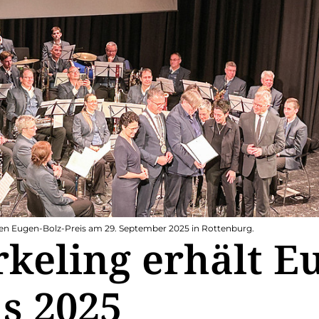
 den Eugen-Bolz-Preis am 29. September 2025 in Rottenburg.
keling erhält E
is 2025