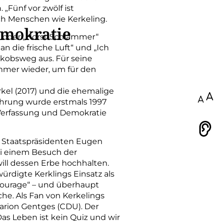
„Fünf vor zwölf ist
rch Menschen wie Kerkeling.
emokratie
“ oder „Horst Schlämmer“
 die frische Luft“ und „Ich
akobsweg aus. Für seine
immer wieder, um für den
kel (2017) und die ehemalige
100
 Ehrung wurde erstmals 1997
r Verfassung und Demokratie
Vorlesen
n Staatspräsidenten Eugen
ei einem Besuch der
ill dessen Erbe hochhalten.
ürdigte Kerklings Einsatz als
ourage“ – und überhaupt
he. Als Fan von Kerkelings
rion Gentges (CDU). Der
s Leben ist kein Quiz und wir