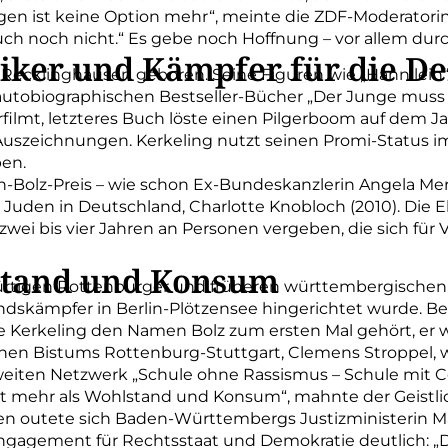
gen ist keine Option mehr“, meinte die ZDF-Moderatorin. 
 auch noch nicht.“ Es gebe noch Hoffnung – vor allem du
iker und Kämpfer für die D
n Recklinghausen geboren. Seine Figuren wie „Hannilein
tobiographischen Bestseller-Bücher „Der Junge muss an
ilmt, letzteres Buch löste einen Pilgerboom auf dem J
e Auszeichnungen. Kerkeling nutzt seinen Promi-Status 
ben.
n-Bolz-Preis – wie schon Ex-Bundeskanzlerin Angela Mer
er Juden in Deutschland, Charlotte Knobloch (2010). Die
zwei bis vier Jahren an Personen vergeben, die sich fü
stand und Konsum
bürtigen Rottenburger und früheren württembergische
andskämpfer in Berlin-Plötzensee hingerichtet wurde. B
e Kerkeling den Namen Bolz zum ersten Mal gehört, er w
chen Bistums Rottenburg-Stuttgart, Clemens Stroppel, w
eiten Netzwerk „Schule ohne Rassismus – Schule mit C
st mehr als Wohlstand und Konsum“, mahnte der Geistlic
 outete sich Baden-Württembergs Justizministerin Ma
agement für Rechtsstaat und Demokratie deutlich: „Da