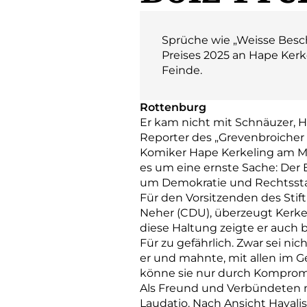
Sprüche wie „Weisse Besc
Preises 2025 an Hape Ker
Feinde.
Rottenburg
Er kam nicht mit Schnäuzer, 
Reporter des „Grevenbroicher 
Komiker Hape Kerkeling am M
es um eine ernste Sache: Der E
um Demokratie und Rechtssta
Für den Vorsitzenden des Sti
Neher (CDU), überzeugt Kerkel
diese Haltung zeigte er auch be
Für zu gefährlich. Zwar sei ni
er und mahnte, mit allen im 
könne sie nur durch Kompromi
Als Freund und Verbündeten na
Laudatio. Nach Ansicht Hayalis