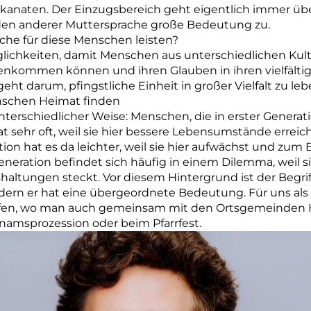
kanaten. Der Einzugsbereich geht eigentlich immer ü
en anderer Muttersprache große ­Bedeutung zu.
rche für diese Menschen leisten?
Möglichkeiten, damit Menschen aus unterschiedlichen Ku
nkommen können und ihren Glauben in ihren vielfältig
eht darum, pfingstliche Einheit in großer Vielfalt zu leb
nschen Heimat finden
unterschiedlicher Weise: Menschen, die in erster Genera
 sehr oft, weil sie hier bessere Lebensumstände erreic
on hat es da leichter, weil sie hier aufwächst und zum 
eneration befindet sich häufig in einem Dilemma, weil 
altungen steckt. Vor diesem Hintergrund ist der Begri
ern er hat eine übergeordnete Bedeutung. Für uns als Ki
en, wo man auch gemeinsam mit den Ortsgemeinden H
amsprozession oder beim Pfarrfest.