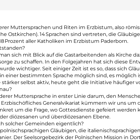
er Muttersprachen und Riten im Erzbistum, also römis
sche Ostkirchen). 14 Sprachen sind vertreten, die Gläub
18 Prozent aller Katholiken im Erzbistum Paderborn.
tstanden?
n sich mit Blick auf die Gastarbeitenden als Kirche daz
rge zu schaffen. In den Folgejahren hat sich diese Ent
urde wichtiger. Seit einiger Zeit ist es so, dass sich Gl
in einer bestimmten Sprache möglich sind, es möglich is
 stärker selbst aktiv, heute geht die Initiative häufiger
enau?
erer Muttersprache in erster Linie darum, den Mensch
rzbischöfliches Generalvikariat kümmern wir uns um da
nkret um die Frage, wo Gottesdienste gefeiert werden
f der diözesanen und überdiözesanen Ebene.
ch solcher Gemeinden eigentlich?
polnischsprachigen Gläubigen, die italienischsprachige
nier. Der Seelsorgebezirk der Polnischen Mission in Do