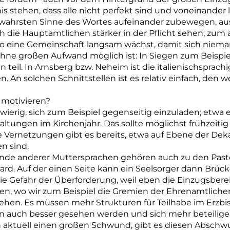
is stehen, dass alle nicht perfekt sind und voneinander 
m wahrsten Sinne des Wortes aufeinander zubewegen, a
h die Hauptamtlichen stärker in der Pflicht sehen, zu
so eine Gemeinschaft langsam wächst, damit sich niema
hne großen Aufwand möglich ist: In Siegen zum Beispie
teil. In Arnsberg bzw. Neheim ist die italienischspra
. An solchen Schnittstellen ist es relativ einfach, den w
motivieren?
schwierig, sich zum Beispiel gegenseitig einzuladen; etwa
taltungen im Kirchenjahr. Das sollte möglichst frühzeit
 Vernetzungen gibt es bereits, etwa auf Ebene der De
n sind.
de anderer Muttersprachen gehören auch zu den Pasto
andard. Auf der einen Seite kann ein Seelsorger dann B
ie Gefahr der Überforderung, weil eben die Einzugsberei
uen, wo wir zum Beispiel die Gremien der Ehrenamtlich
hen. Es müssen mehr Strukturen für Teilhabe im Erzb
n auch besser gesehen werden und sich mehr beteilig
n aktuell einen großen Schwund, gibt es diesen Absch