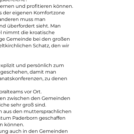
lernen und profitieren können.
us der eigenen Komfortzone
m anderen muss man
nd überfordert sieht. Man
l nimmt die kroatische
chige Gemeinde bei den großen
eltkirchlichen Schatz, den wir
 explizit und persönlich zum
ig geschehen, damit man
kanatskonferenzen, zu denen
ralteams vor Ort.
rücken zwischen den Gemeinden
che sehr groß sind.
en aus den muttersprachlichen
istum Paderborn geschaffen
en können.
wung auch in den Gemeinden