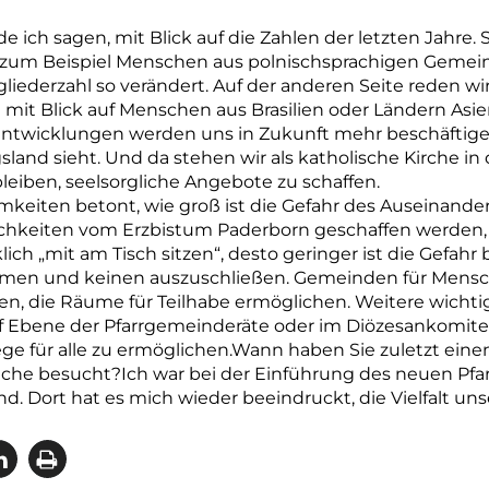
ich sagen, mit Blick auf die Zahlen der letzten Jahre. Si
 zum Beispiel Menschen aus polnischsprachigen Gemein
liederzahl so verändert. Auf der anderen Seite reden w
it Blick auf Menschen aus Brasilien oder Ländern Asiens
twicklungen werden uns in Zukunft mehr beschäftigen
land sieht. Und da stehen wir als katholische Kirche in
bleiben, seelsorgliche Angebote zu schaffen.
eiten betont, wie groß ist die Gefahr des Auseinander
glichkeiten vom Erzbistum Paderborn geschaffen werden
ich „mit am Tisch sitzen“, desto geringer ist die Gefahr 
ehmen und keinen auszuschließen. Gemeinden für Mens
en, die Räume für Teilhabe ermöglichen. Weitere wichtig
uf Ebene der Pfarrgemeinderäte oder im Diözesankomitee.
ege für alle zu ermöglichen.Wann haben Sie zuletzt eine
he besucht?Ich war bei der Einführung des neuen Pfa
d. Dort hat es mich wieder beeindruckt, die Vielfalt uns