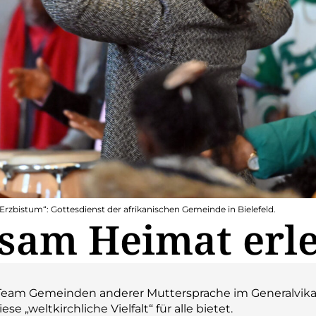
 Erzbistum“: Gottesdienst der afrikanischen Gemeinde in Bielefeld.
sam Heimat erl
s Team Gemeinden anderer Muttersprache im Generalvikari
se „weltkirchliche Vielfalt“ für alle bietet.