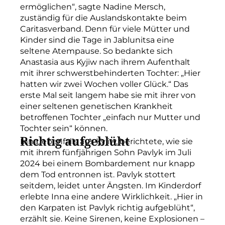
ermöglichen“, sagte Nadine Mersch,
zuständig für die Auslandskontakte beim
Caritasverband. Denn für viele Mütter und
Kinder sind die Tage in Jablunitsa eine
seltene Atempause. So bedankte sich
Anastasia aus Kyjiw nach ihrem Aufenthalt
mit ihrer schwerstbehinderten Tochter: „Hier
hatten wir zwei Wochen voller Glück.“ Das
erste Mal seit langem habe sie mit ihrer von
einer seltenen genetischen Krankheit
betroffenen Tochter „einfach nur Mutter und
Tochter sein“ können.
Richtig aufgeblüht
Inna, ebenfalls aus Kyjiw, berichtete, wie sie
mit ihrem fünfjährigen Sohn Pavlyk im Juli
2024 bei einem Bombardement nur knapp
dem Tod entronnen ist. Pavlyk stottert
seitdem, leidet unter Ängsten. Im Kinderdorf
erlebte Inna eine andere Wirklichkeit. „Hier in
den Karpaten ist Pavlyk richtig aufgeblüht“,
erzählt sie. Keine Sirenen, keine Explosionen –