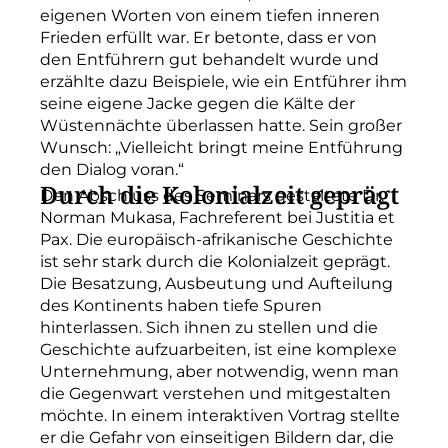
eigenen Worten von einem tiefen inneren
Frieden erfüllt war. Er betonte, dass er von
den Entführern gut behandelt wurde und
erzählte dazu Beispiele, wie ein Entführer ihm
seine eigene Jacke gegen die Kälte der
Wüstennächte überlassen hatte. Sein großer
Wunsch: „Vielleicht bringt meine Entführung
den Dialog voran.“
Durch die Kolonialzeit geprägt
Den Abschluss des Seminars gestaltete Dr.
Norman Mukasa, Fachreferent bei Justitia et
Pax. Die europäisch-afrikanische Geschichte
ist sehr stark durch die Kolonialzeit geprägt.
Die Besatzung, Ausbeutung und Aufteilung
des Kontinents haben tiefe Spuren
hinterlassen. Sich ihnen zu stellen und die
Geschichte aufzuarbeiten, ist eine komplexe
Unternehmung, aber notwendig, wenn man
die Gegenwart verstehen und mitgestalten
möchte. In einem interaktiven Vortrag stellte
er die Gefahr von einseitigen Bildern dar, die