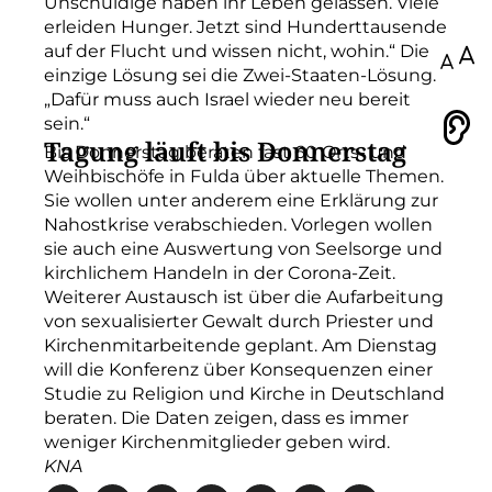
Unschuldige haben ihr Leben gelassen. Viele
erleiden Hunger. Jetzt sind Hunderttausende
auf der Flucht und wissen nicht, wohin.“ Die
100
einzige Lösung sei die Zwei-Staaten-Lösung.
„Dafür muss auch Israel wieder neu bereit
sein.“
Vorlesen
Tagung läuft bis Donnerstag
Bis Donnerstag beraten fast 60 Orts- und
Weihbischöfe in Fulda über aktuelle Themen.
Sie wollen unter anderem eine Erklärung zur
Nahostkrise verabschieden. Vorlegen wollen
sie auch eine Auswertung von Seelsorge und
kirchlichem Handeln in der Corona-Zeit.
Weiterer Austausch ist über die Aufarbeitung
von sexualisierter Gewalt durch Priester und
Kirchenmitarbeitende geplant. Am Dienstag
will die Konferenz über Konsequenzen einer
Studie zu Religion und Kirche in Deutschland
beraten. Die Daten zeigen, dass es immer
weniger Kirchenmitglieder geben wird.
KNA