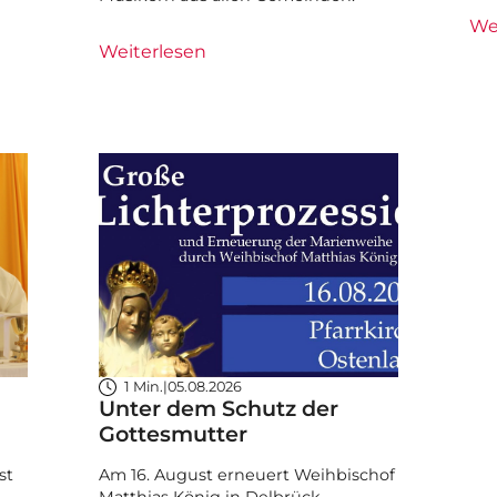
We
Weiterlesen
1 Min.
|
05.08.2026
Unter dem Schutz der
Gottesmutter
st
Am 16. August erneuert Weihbischof
Matthias König in Delbrück-