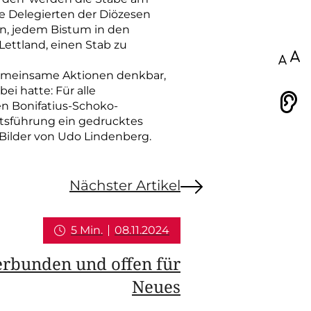
 Delegierten der Diözesen
ten, jedem Bistum in den
Lettland, einen Stab zu
100
gemeinsame Aktionen denkbar,
i hatte: Für alle
Vorlesen
en Bonifatius-Schoko-
ftsführung ein gedrucktes
Bilder von Udo Lindenberg.
Nächster Artikel
5 Min.
08.11.2024
erbunden und offen für
Neues