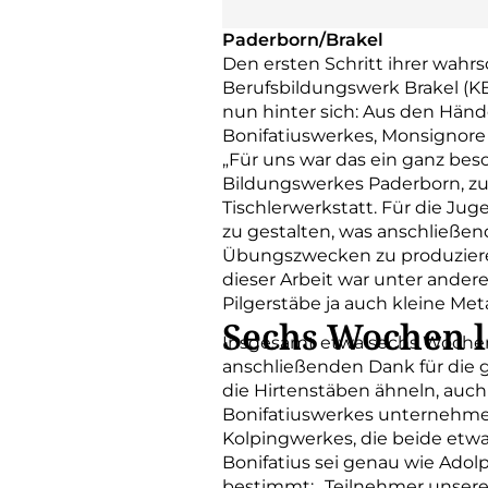
Paderborn/Brakel
Den ersten Schritt ihrer wahr
Berufsbildungswerk Brakel (K
nun hinter sich: Aus den Hä
Bonifatiuswerkes, Monsignor
„Für uns war das ein ganz bes
Bildungswerkes Paderborn, zu
Tischlerwerkstatt. Für die Ju
zu gestalten, was anschließen
Übungszwecken zu produzieren
dieser Arbeit war unter andere
Pilgerstäbe ja auch kleine Met
Sechs Wochen 
Insgesamt etwa sechs Wochen
anschließenden Dank für die 
die Hirtenstäben ähneln, auch 
Bonifatiuswerkes unternehmen w
Kolpingwerkes, die beide etwa
Bonifatius sei genau wie Adol
bestimmt: „Teilnehmer unseres