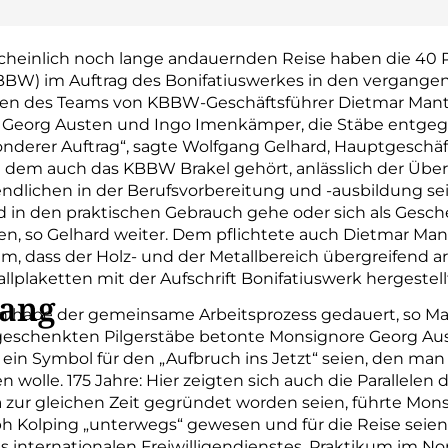
scheinlich noch lange andauernden Reise haben die 40 Pi
BBW) im Auftrag des Bonifatiuswerkes in den vergange
nden des Teams von KBBW-Geschäftsführer Dietmar Mant
e Georg Austen und Ingo Imenkämper, die Stäbe entgeg
onderer Auftrag“, sagte Wolfgang Gelhard, Hauptgeschäf
 dem auch das KBBW Brakel gehört, anlässlich der Über
gendlichen in der Berufsvorbereitung und -ausbildung s
d in den praktischen Gebrauch gehe oder sich als Gesche
, so Gelhard weiter. Dem pflichtete auch Dietmar Mant
m, dass der Holz- und der Metallbereich übergreifend ar
allplaketten mit der Aufschrift Bonifatiuswerk hergestel
lang
 habe der gemeinsame Arbeitsprozess gedauert, so Man
geschenkten Pilgerstäbe betonte Monsignore Georg Aust
ein Symbol für den „Aufbruch ins Jetzt“ seien, den man 
olle. 175 Jahre: Hier zeigten sich auch die Parallelen 
 zur gleichen Zeit gegründet worden seien, führte Mons
ph Kolping „unterwegs“ gewesen und für die Reise seie
 internationalen Freiwilligendienstes ‚Praktikum im N