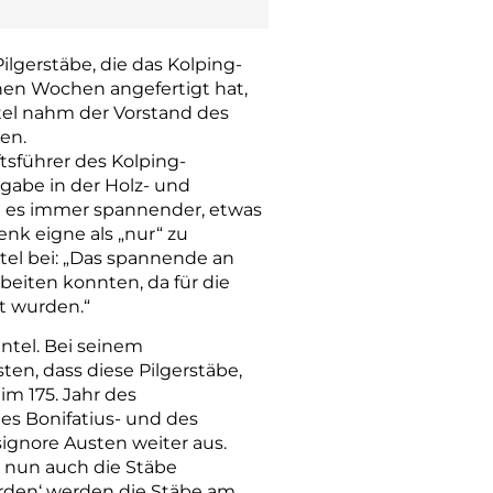
lgerstäbe, die das Kolping-
nen Wochen angefertigt hat,
el nahm der Vorstand des
en.
tsführer des Kolping-
gabe in der Holz- und
ei es immer spannender, etwas
nk eigne als „nur“ zu
el bei: „Das spannende an
beiten konnten, da für die
lt wurden.“
tel. Bei seinem
en, dass diese Pilgerstäbe,
im 175. Jahr des
des Bonifatius- und des
ignore Austen weiter aus.
n nun auch die Stäbe
orden‘ werden die Stäbe am