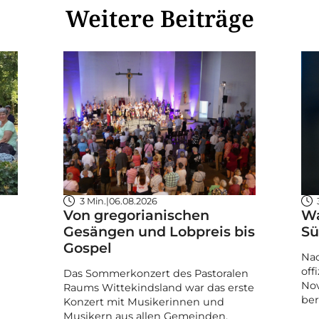
Weitere Beiträge
3 Min.
|
06.08.2026
Von gregorianischen
Wa
Gesängen und Lobpreis bis
Sü
Gospel
Nac
off
Das Sommerkonzert des Pastoralen
Nov
Raums Wittekindsland war das erste
ber
Konzert mit Musikerinnen und
Musikern aus allen Gemeinden.