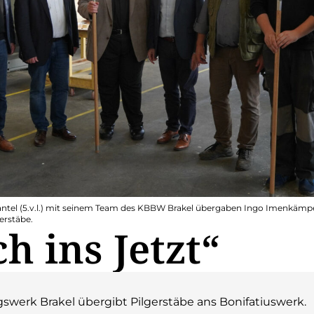
antel (5.v.l.) mit seinem Team des KBBW Brakel übergaben Ingo Imenkämpe
erstäbe.
h ins Jetzt“
swerk Brakel übergibt Pilgerstäbe ans Bonifatiuswerk.