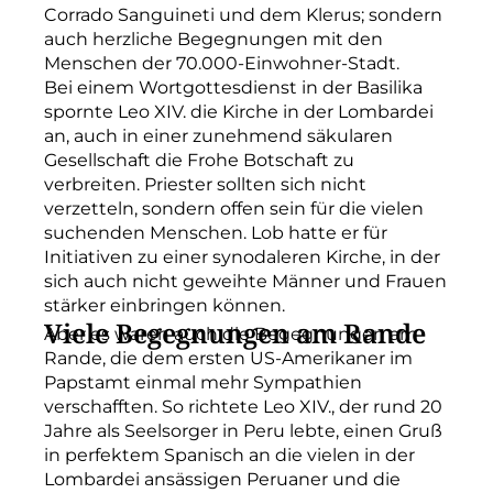
Corrado Sanguineti und dem Klerus; sondern
auch herzliche Begegnungen mit den
Menschen der 70.000-Einwohner-Stadt.
Bei einem Wortgottesdienst in der Basilika
spornte Leo XIV. die Kirche in der Lombardei
an, auch in einer zunehmend säkularen
Gesellschaft die Frohe Botschaft zu
verbreiten. Priester sollten sich nicht
verzetteln, sondern offen sein für die vielen
suchenden Menschen. Lob hatte er für
Initiativen zu einer synodaleren Kirche, in der
sich auch nicht geweihte Männer und Frauen
stärker einbringen können.
Viele Begegnungen am Rande
Aber es waren auch die Begegnungen am
Rande, die dem ersten US-Amerikaner im
Papstamt einmal mehr Sympathien
verschafften. So richtete Leo XIV., der rund 20
Jahre als Seelsorger in Peru lebte, einen Gruß
in perfektem Spanisch an die vielen in der
Lombardei ansässigen Peruaner und die