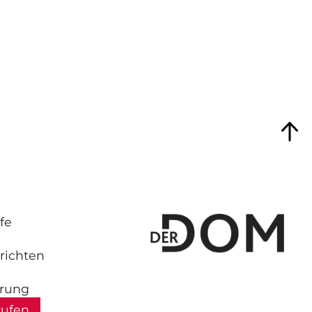
fe
richten
hrung
rufen