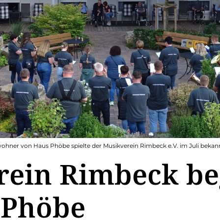
hner von Haus Phöbe spielte der Musikverein Rimbeck e.V. im Juli bekan
ein Rimbeck beg
 Phöbe