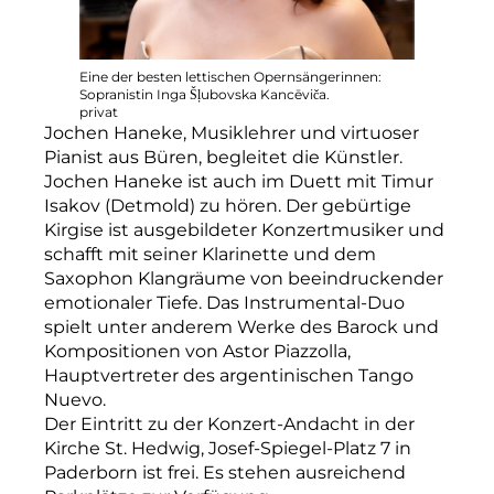
t.
Eine der besten lettischen Opernsängerinnen:
Pianist 
Sopranistin Inga Šļubovska Kancēviča.
privat
privat
Jochen Haneke, Musiklehrer und virtuoser
Pianist aus Büren, begleitet die Künstler.
Jochen Haneke ist auch im Duett mit Timur
Isakov (Detmold) zu hören. Der gebürtige
Kirgise ist ausgebildeter Konzertmusiker und
schafft mit seiner Klarinette und dem
Saxophon Klangräume von beeindruckender
emotionaler Tiefe. Das Instrumental-Duo
spielt unter anderem Werke des Barock und
Kompositionen von Astor Piazzolla,
Hauptvertreter des argentinischen Tango
Nuevo.
Der Eintritt zu der Konzert-Andacht in der
Kirche St. Hedwig, Josef-Spiegel-Platz 7 in
Paderborn ist frei. Es stehen ausreichend