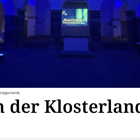
regorianik.
n der Klosterlan