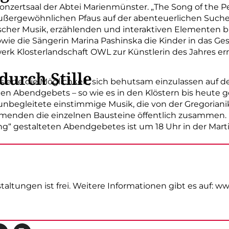
onzertsaal der Abtei Marienmünster. „The Song of the P
außergewöhnlichen Pfaus auf der abenteuerlichen Suche
ischer Musik, erzählenden und interaktiven Elementen b
ie die Sängerin Marina Pashinska die Kinder in das Ges
rk Klosterlandschaft OWL zur Künstlerin des Jahres e
durch Stille
ierte die Möglichkeit, sich behutsam einzulassen auf 
en Abendgebets – so wie es in den Klöstern bis heute g
 unbegleitete einstimmige Musik, die von der Gregorianik 
hmenden die einzelnen Bausteine öffentlich zusammen.
g“ gestalteten Abendgebetes ist um 18 Uhr in der Mart
nstaltungen ist frei. Weitere Informationen gibt es auf: w