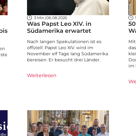
3 Min.
|
06.08.2026
Was Papst Leo XIV. in
50
bis
Südamerika erwartet
Wa
Nach langen Spekulationen ist es
Mit
offiziell: Papst Leo XIV. wird im
das
en
November elf Tage lang Südamerika
kle
rste
bereisen. Er besucht drei Länder.
Doc
im 
Weiterlesen
We