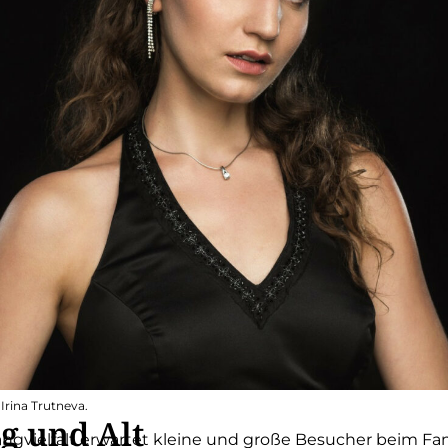
 Irina Trutneva.
g und Alt
ngvielfalt erwartet kleine und große Besucher beim Fa