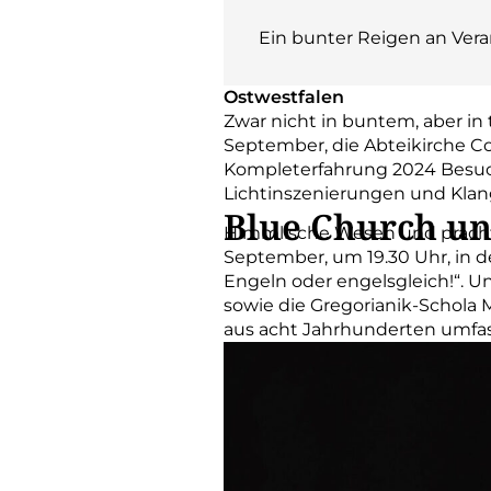
Ein bunter Reigen an Vera
Ostwestfalen
Zwar nicht in buntem, aber in 
September, die Abteikirche C
Kompleterfahrung 2024 Besuch
Lichtinszenierungen und Klan
Blue Church u
Himmlische Wesen und prachtv
September, um 19.30 Uhr, in de
Engeln oder engelsgleich!“. U
sowie die Gregorianik-Schola 
aus acht Jahrhunderten umfas