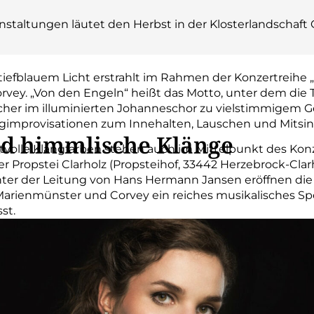
nstaltungen läutet den Herbst in der Klosterlandschaft 
tiefblauem Licht erstrahlt im Rahmen der Konzertreihe „
orvey. „Von den Engeln“ heißt das Motto, unter dem di
er im illuminierten Johanneschor zu vielstimmigem Ges
gimprovisationen zum Innehalten, Lauschen und Mitsin
nd himmlische Klänge
olle Klangfarben stehen auch im Mittelpunkt des Konz
r Propstei Clarholz (Propsteihof, 33442 Herzebrock-Clar
nter der Leitung von Hans Hermann Jansen eröffnen die 
Marienmünster und Corvey ein reiches musikalisches Sp
st.