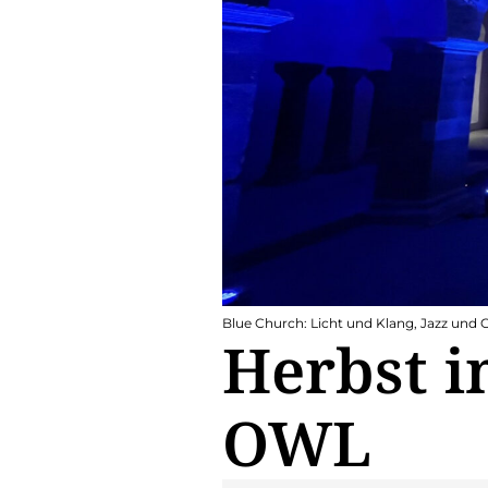
Blue Church: Licht und Klang, Jazz und G
Herbst i
OWL