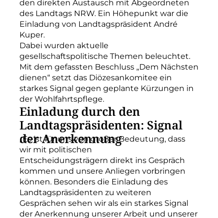
den direkten Austausch mit Abgeordneten
des Landtags NRW. Ein Höhepunkt war die
Einladung von Landtagspräsident André
Kuper.
Dabei wurden aktuelle
gesellschaftspolitische Themen beleuchtet.
Mit dem gefassten Beschluss „Dem Nächsten
dienen“ setzt das Diözesankomitee ein
starkes Signal gegen geplante Kürzungen in
der Wohlfahrtspflege.
Einladung durch den
Landtagspräsidenten: Signal
der Anerkennung
„Es ist für uns von großer Bedeutung, dass
wir mit politischen
Entscheidungsträgern direkt ins Gespräch
kommen und unsere Anliegen vorbringen
können. Besonders die Einladung des
Landtagspräsidenten zu weiteren
Gesprächen sehen wir als ein starkes Signal
der Anerkennung unserer Arbeit und unserer