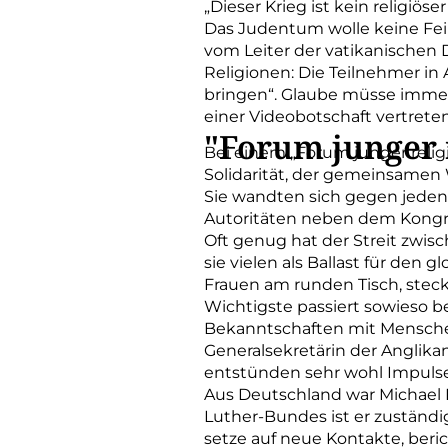
„Dieser Krieg ist kein religiöse
Das Judentum wolle keine Fein
vom Leiter der vatikanischen 
Religionen: Die Teilnehmer i
bringen“. Glaube müsse immer 
einer Videobotschaft vertreten
"Forum junger 
Bei einem „Forum junger relig
Solidarität, der gemeinsamen 
Sie wandten sich gegen jeden
Autoritäten neben dem Kongr
Oft genug hat der Streit zwisc
sie vielen als Ballast für den 
Frauen am runden Tisch, steckt
Wichtigste passiert sowieso
Bekanntschaften mit Menschen
Generalsekretärin der Anglik
entstünden sehr wohl Impulse f
Aus Deutschland war Michael H
Luther-Bundes ist er zuständi
setze auf neue Kontakte, beri