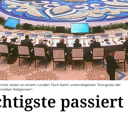
ehmer sitzen an einem runden Tisch beim unterreligiösen "Kongress der
onellen Religionen".
htigste passiert