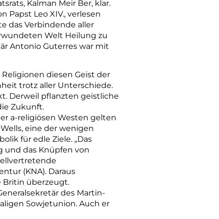
atsrats, Kalman Meir Ber, klar.
 Papst Leo XIV., verlesen
te das Verbindende aller
erwundeten Welt Heilung zu
är Antonio Guterres war mit
 Religionen diesen Geist der
it trotz aller Unterschiede.
 Derweil pflanzten geistliche
ie Zukunft.
her a-religiösen Westen gelten
y Wells, eine der wenigen
lik für edle Ziele. „Das
g und das Knüpfen von
ellvertretende
entur (KNA). Daraus
 Britin überzeugt.
eneralsekretär des Martin-
maligen Sowjetunion. Auch er