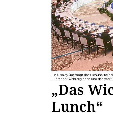
Ein Display überträgt das Plenum, Teiln
Führer der Weltreligionen und der traditi
„Das Wic
Lunch“