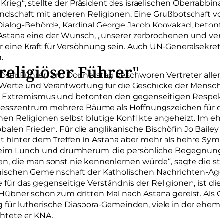
r Krieg“, stellte der Präsident des israelischen Oberrabbin
dschaft mit anderen Religionen. Eine Grußbotschaft von
Dialog-Behörde, Kardinal George Jacob Koovakad, beton
n Astana eine der Wunsch, „unserer zerbrochenen und v
eine Kraft für Versöhnung sein. Auch UN-Generalsekret
.
religiöser Führer"
iöser Führer“ am Donnerstag beschworen Vertreter aller
Werte und Verantwortung für die Geschicke der Menschhe
 Extremismus und betonten den gegenseitigen Respekt.
esszentrum mehrere Bäume als Hoffnungszeichen für d
hen Religionen selbst blutige Konflikte angeheizt. Im e
globalen Frieden. Für die anglikanische Bischöfin Jo Baile
 hinter dem Treffen in Astana aber mehr als hehre Symbo
 beim Lunch und drumherum: die persönliche Begegnun
, die man sonst nie kennenlernen würde“, sagte die st
anischen Gemeinschaft der Katholischen Nachrichten-Ag
ür das gegenseitige Verständnis der Religionen, ist die
übner schon zum dritten Mal nach Astana gereist. Als G
g für lutherische Diaspora-Gemeinden, viele in der ehe
chtete er KNA.