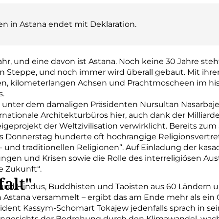
en in Astana endet mit Deklaration.
, und eine davon ist Astana. Noch keine 30 Jahre ste
en Steppe, und noch immer wird überall gebaut. Mit ihre
 kilometerlangen Achsen und Prachtmoscheen im histo
s.
n unter dem damaligen Präsidenten Nursultan Nasarbaj
tionale Architekturbüros hier, auch dank der Milliard
eprojekt der Weltzivilisation verwirklicht. Bereits zum 
is Donnerstag hunderte oft hochrangige Religionsvertr
- und traditionellen Religionen“. Auf Einladung der ka
ngen und Krisen sowie die Rolle des interreligiösen Aus
e Zukunft“.
falt"
und Hindus, Buddhisten und Taoisten aus 60 Ländern u
 Astana versammelt – ergibt das am Ende mehr als ein 
sident Kassym-Schomart Tokajew jedenfalls sprach in s
m angesichts der Bedrohung durch den Klimawandel, wac