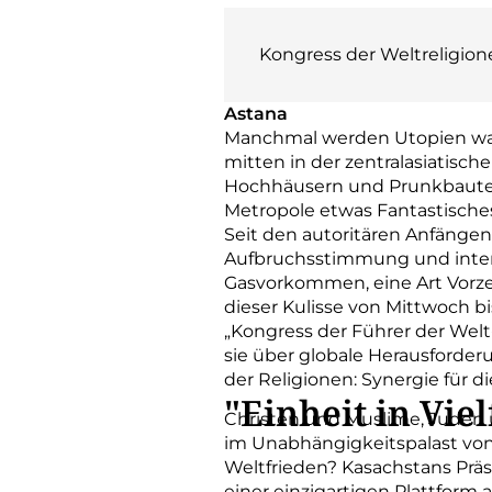
Kongress der Weltreligion
Astana
Manchmal werden Utopien wahr
mitten in der zentralasiatisch
Hochhäusern und Prunkbauten,
Metropole etwas Fantastische
Seit den autoritären Anfänge
Aufbruchsstimmung und interna
Gasvorkommen, eine Art Vorzeig
dieser Kulisse von Mittwoch b
„Kongress der Führer der Welt
sie über globale Herausforderu
der Religionen: Synergie für di
"Einheit in Viel
Christen und Muslime, Juden 
im Unabhängigkeitspalast von
Weltfrieden? Kasachstans Prä
einer einzigartigen Plattfor