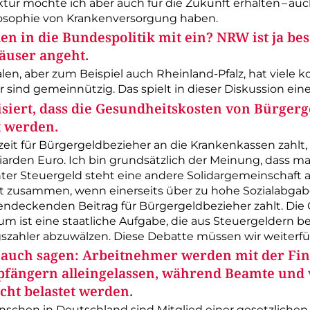
tur möchte ich aber auch für die Zukunft erhalten – auc
losophie von Krankenversorgung haben.
n in die Bundespolitik mit ein? NRW ist ja be
äuser angeht.
alen, aber zum Beispiel auch Rheinland-Pfalz, hat viele 
 sind gemeinnützig. Das spielt in dieser Diskussion eine
siert, dass die Gesundheitskosten von Bürgerg
t werden.
eit für ­Bürgergeldbezieher an die Krankenkassen zahlt,
liarden Euro. Ich bin grundsätzlich der Meinung, dass m
nter Steuergeld steht eine andere Solidargemeinschaft a
ht zusammen, wenn einerseits über zu hohe Sozial­abgabe
tendeckenden Beitrag für Bürgergeldbezieher zahlt. Die
ist eine staatliche Aufgabe, die aus Steuergeldern be
agszahler abzuwälzen. Diese Debatte müssen wir weiterfü
 auch sagen: Arbeitnehmer werden mit der Fin
ängern alleingelassen, während Beamte und vi
cht belastet werden.
schen in Deutschland sind Mitglied einer gesetzliche