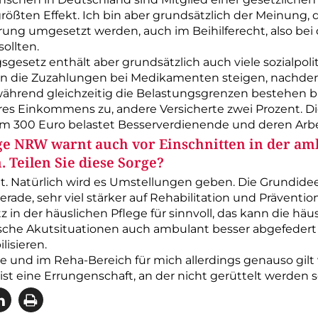
rößten Effekt. Ich bin aber grundsätzlich der Meinung, 
erung umgesetzt werden, auch im Beihilferecht, also b
ollten.
gsgesetz enthält aber grundsätzlich auch viele sozialpo
len die Zuzahlungen bei Medikamenten steigen, nachdem
während gleichzeitig die Belastungsgrenzen bestehen b
hres Einkommens zu, andere Versicherte zwei Prozent. 
 300 Euro belastet Besserverdienende und deren Arbe
ge NRW warnt auch vor Einschnitten in der am
. Teilen Sie diese Sorge?
cht. Natürlich wird es Umstellungen geben. Die Grundide
rade, sehr viel stärker auf Rehabilitation und Prävention
 in der häuslichen Pflege für sinnvoll, das kann die häu
ische Akutsituationen auch ambulant besser abgefeder
lisieren.
 und im Reha-­Bereich für mich allerdings genauso gil
ist eine Errungenschaft, an der nicht gerüttelt werden so