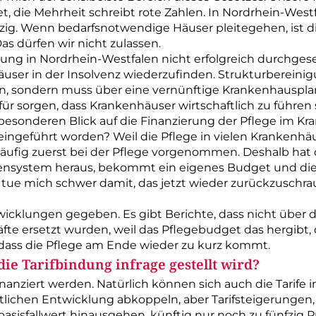
, die Mehrheit schreibt rote Zahlen. In Nordrhein-­Westf
ig. Wenn bedarfsnotwendige Häuser pleitegehen, ist di
s dürfen wir nicht zulassen.
ng in Nordrhein-­Westfalen nicht erfolgreich durchges
ser in der Insolvenz wiederzufinden. Strukturbereinig
en, sondern muss über eine vernünftige Krankenhaus­planu
ür sorgen, dass Krankenhäuser wirtschaftlich zu führen 
sonderen Blick auf die Finanzierung der Pflege im Kr
ingeführt worden? Weil die Pflege in vielen Krankenhä
fig zuerst bei der Pflege vorgenommen. Deshalb hat di
nsystem heraus, bekommt ein eigenes Budget und diese
 tue mich schwer damit, das jetzt wieder zurückzuschr
wicklungen gegeben. Es gibt Berichte, dass nicht über 
räfte ersetzt wurden, weil das Pflegebudget das hergibt
 dass die Pflege am Ende wieder zu kurz kommt.
die Tarifbindung infrage gestellt wird?
nanziert werden. Natürlich können sich auch die Tarif
tlichen Entwicklung abkoppeln, aber Tarifsteigerungen
sisfallwert hinausgehen, künftig nur noch zu fünfzig Pr