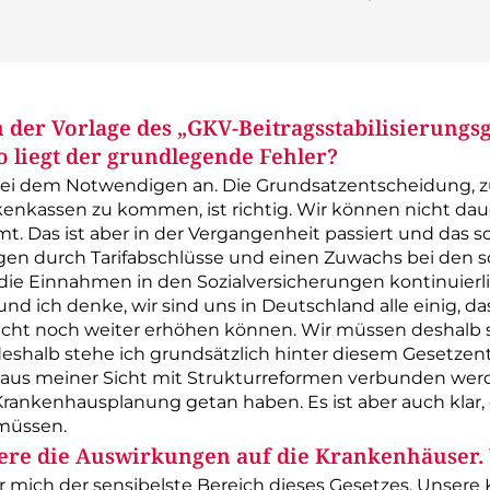
der Vorlage des „GKV-Beitragsstabilisierungsg
 liegt der grundlegende Fehler?
bei dem Notwendigen an. Die Grundsatzentscheidung, z
kenkassen zu kommen, ist richtig. Wir können nicht da
. Das ist aber in der Vergangenheit passiert und das so
 durch Tarifabschlüsse und einen Zuwachs bei den soz
 die Einnahmen in den Sozialversicherungen kontinuierli
nd ich denke, wir sind uns in Deutschland alle einig, das
icht noch weiter erhöhen können. Wir müssen deshalb s
deshalb stehe ich grundsätzlich hinter diesem Gesetze
aus meiner Sicht mit Strukturreformen verbunden werde
Krankenhausplanung getan haben. Es ist aber auch klar, 
müssen.
ndere die Auswirkungen auf die Krankenhäuser
r mich der sensibelste Bereich dieses Gesetzes. Unsere