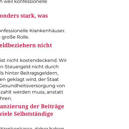
h weil konfessionelle
sonders stark, was
konfessionelle Krankenhäuser.
 große Rolle.
eld­beziehern nicht
 ist nicht kostendeckend. Wir
an Steuergeld nicht durch
ls hinter Beitragsgeldern,
n geklagt wird, der Staat
 Gesundheits­versorgung von
zahlt werden muss, anstatt
hren.
anzierung der Beiträge
ele Selbstständige
n Krankenkasse, daher haben