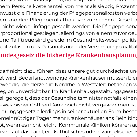
nem Personalkostenanteil von mehr als siebzig Prozent 
wusst die Finanzierung der Pflegepersonalkosten verb
n und den Pflegeberuf attraktiver zu machen. Diese Fo
ht wieder infrage gestellt werden. Die Pflegepersona
roportional gestiegen, allerdings von einem zuvor deu
 und Tariftreue sind gerade im Gesundheitswesen politi
t zulasten des Personals oder der Versorgungsqualitä
Bundesgesetz die bisherige Krankenhausplanun
arf nicht dazu führen, dass unsere gut durchdachte un
 wird. Bedarfsnotwendige Krankenhäuser müssen bleiben
endig, die derzeit in Nordrhein-­Westfalen betrieben w
 Region unverzichtbar. Im Krankenhausgestaltungsgesetz
l geregelt, dass der Gesundheitsminister notfalls einen
was bisher Gott sei Dank noch nicht vorgekommen ist
erungs­gesetz allerdings in seiner aktuellen Form besch
gemeinnütziger Träger mehr Krankenhäuser ans Bein bin
t, wenn es nicht reicht. Kommunale Kliniken können au
niken auf das Land, ein katholisches oder evangelisches