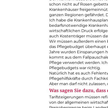
schon nicht auf Rosen gebettet
Krankenhäuser freigemeinnütz
ganzen Regionen gefährdet. Da
Ich habe die Krankenhausplanu
bedarfsnotwendige Krankenhäu
wirtschaftlichen Druck erfolg
auch ­Kostenträger müssen daf
Wir müssen außerdem einen be
das Pflegebudget überhaupt e
Jahre wurden Einsparungen häu
kommt aus dem Fallpauschale
Pflege verwendet werden. Ich
Pflegebudgets war richtig.
Natürlich hat es auch Fehlent
Pflegehilfskräfte durch Fachk
Aber man darf nicht zulassen,
Was sagen Sie dazu, dass 
Tarifsteigerungen müssen refi
von der allgemeinen wirtschaf
Preisobergrenze beim Landesba