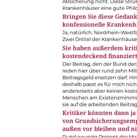
Absicherung nicht. Diese Struk
Krankenhäuser eine gute Phi
Bringen Sie diese Gedanke
konfessionelle Krankenh
Ja, natürlich. Nordrhein-Westf
Zwei Drittel der Krankenhäuser
Sie haben außerdem kriti
kostendeckend finanzier
Der Beitrag, den der Bund derz
reden hier über rund zehn Mil
Beitragsgeld ersetzen darf. Hi
deshalb passt es für mich nic
andererseits aber keinen kos
Menschen am Existenzminimum 
sie auf die arbeitenden Beitr
Kritiker könnten dann ja
von Grundsicherungsempf
außen vor bleiben und ni
Rund neunzig Prozent der Men