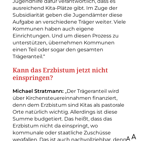
Jugendhilfe dafür verantwortlich, dass es
ausreichend Kita-­Plätze gibt. Im Zuge der
Subsidiarität geben die Jugendämter diese
Aufgabe an verschiedene Träger weiter. Viele
Kommunen haben auch eigene
Einrichtungen. Und um diesen Prozess zu
unterstützen, übernehmen Kommunen
einen Teil oder sogar den gesamten
Trägeranteil.“
Kann das Erzbistum jetzt nicht
einspringen?
Michael Stratmann:
„Der Trägeranteil wird
über Kirchensteuereinnahmen finanziert,
denn dem Erzbistum sind Kitas als pastorale
Orte natürlich wichtig. Allerdings ist diese
Summe budgetiert. Das heißt, dass das
Erzbistum nicht da einspringt, wo
kommunale oder staatliche Zuschüsse
100
wegfallen. Das ist auch nachvollziehbar, denn