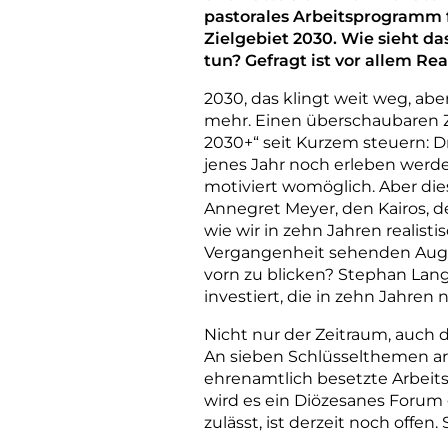
pastorales Arbeitsprogramm f
Zielgebiet 2030. Wie sieht d
tun? Gefragt ist vor allem Re
2030, das klingt weit weg, aber
mehr. Einen überschaubaren Z
2030+“ seit Kurzem steuern: 
jenes Jahr noch erleben werd
motiviert womöglich. Aber di
Annegret Meyer, den Kairos, 
wie wir in zehn Jahren realist
Vergangenheit sehenden Auges
vorn zu blicken? Stephan Lan
investiert, die in zehn Jahre
Nicht nur der Zeitraum, auch 
An sieben Schlüsselthemen a
ehrenamtlich besetzte Arbeits
wird es ein Diözesanes Forum
zulässt, ist derzeit noch offen. 