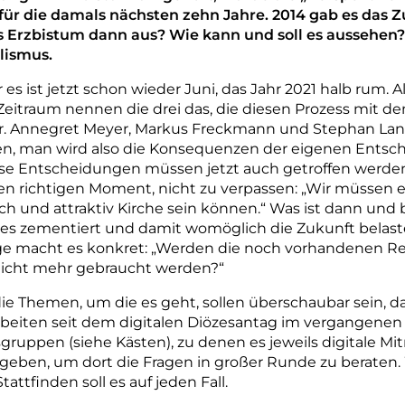
ür die damals nächsten zehn Jahre. 2014 gab es das Zu
as Erzbistum dann aus? Wie kann und soll es aussehen?
alismus.
 es ist jetzt schon wieder Juni, das Jahr 2021 halb rum. Al
eitraum nennen die drei das, die diesen Prozess mit
Dr. Annegret Meyer, Markus Freckmann und Stephan Lang
en, man wird also die Konsequenzen der eigenen Entsc
ese Entscheidungen müssen jetzt auch getroffen werden
den richtigen Moment, nicht zu verpassen: „Wir müsse
isch und attraktiv Kirche sein können.“ Was ist dann und
 zementiert und damit womöglich die Zukunft belaste
ge macht es konkret: „Werden die noch vorhandenen Re
n nicht mehr gebraucht werden?“
die Themen, um die es geht, sollen überschaubar sein, d
rbeiten seit dem digitalen Diözesantag im vergangene
gruppen (siehe Kästen), zu denen es jeweils digitale 
 geben, um dort die Fragen in großer Runde zu beraten
Stattfinden soll es auf jeden Fall.