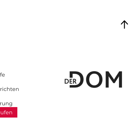
fe
richten
hrung
rufen