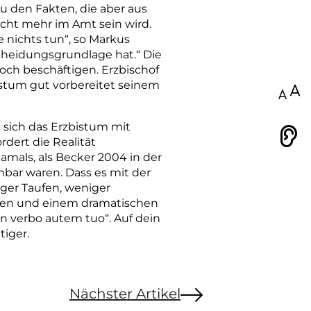
Zu den Fakten, die aber aus
nicht mehr im Amt sein wird.
e nichts tun“, so Markus
cheidungsgrundlage hat.“ Die
ch beschäftigen. Erzbischof
stum gut vorbereitet seinem
100
 sich das Erzbistum mit
Vorlesen
rdert die Realität
mals, als Becker 2004 in der
hbar waren. Dass es mit der
iger Taufen, weniger
ellen und einem dramatischen
In verbo autem tuo“. Auf dein
tiger.
Nächster Artikel