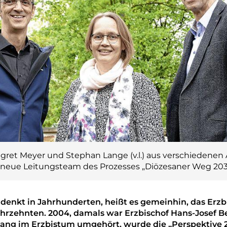
ret Meyer und Stephan Lange (v.l.) aus verschiedenen
s neue Leitungsteam des Prozesses „Diözesaner Weg 203
e denkt in Jahrhunderten, heißt es gemeinhin, das Er
ahrzehnten. 2004, damals war Erzbischof Hans-Josef B
lang im Erzbistum umgehört, wurde die „Perspektive 20