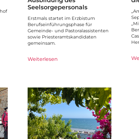
Ausbildung des
di
Seelsorgepersonals
hof
„Am
Sep
Erstmals startet im Erzbistum
„Mi
Berufseinführungsphase für
Ben
Gemeinde- und Pastoralassistenten
Cas
sowie Priesteramtskandidaten
He
gemeinsam.
We
Weiterlesen