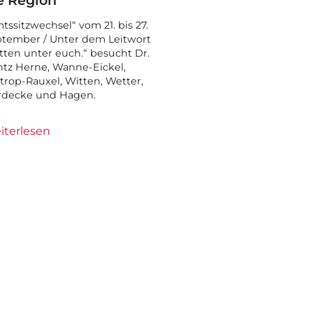
e Region
tssitzwechsel“ vom 21. bis 27.
tember / Unter dem Leitwort
tten unter euch.“ besucht Dr.
tz Herne, Wanne-Eickel,
trop-Rauxel, Witten, Wetter,
rdecke und Hagen.
iterlesen