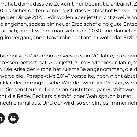
t hat, dann, dass die Zukunft nur bedingt planbar ist. 
30 als sicher gelten können, ist, dass Erzbischof Becker 
 der Dinge 2023. „Wir wollen aber jetzt nicht zwei Jahr
e angehen, sodass ein neuer Erzbischof eine gute Ents
ätzlich, damit werde man sich auch 2030 und danach no
g im vergangenen November betont, er wolle das Erzbi
bischof von Paderborn gewesen sein, 20 Jahre, in denen
essen befasst hat. Aber jetzt, zum Ende dieser Jahre, fo
. Die Krise der Kirche hat Ausmaße angenommen, die da
erte die „Perspektive 2014“ vorstellte, noch nicht abse
r klar: der demografische Wandel, weniger Priester, wen
r Kirchensteuern. Doch von Austritten, gar Austrittsw
ht die Rede. Beckers bischöflicher Wahlspruch lautet: „
noch einmal aus. Und der wird, so scheint es, immer rich