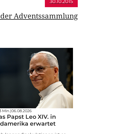
30.10.2015
t der Adventssammlung
3 Min.
|
06.08.2026
s Papst Leo XIV. in
damerika erwartet