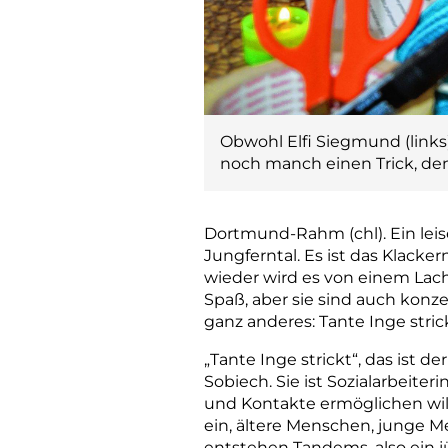
Obwohl Elfi Siegmund (links) 
noch manch einen Trick, den 
Dortmund-Rahm (chl). Ein leis
Jungferntal. Es ist das Klacke
wieder wird es von einem Lac
Spaß, aber sie sind auch konz
ganz anderes: Tante Inge strick
„Tante Inge strickt“, das ist d
Sobiech. Sie ist Sozialarbeit
und Kontakte ermöglichen will.
ein, ältere Menschen, junge M
entstehen Tandems, also ein j