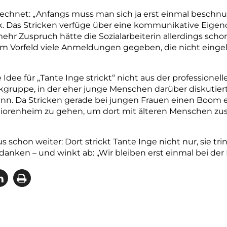
rechnet: „Anfangs muss man sich ja erst einmal beschnup
k. Das Stricken verfüge über eine kommunikative Eigend
mehr Zuspruch hätte die Sozialarbeiterin allerdings schon
m Vorfeld viele Anmeldungen gegeben, die nicht einge
dee für „Tante Inge strickt“ nicht aus der professionel
okgruppe, in der eher junge Menschen darüber diskutie
ann. Da Stricken gerade bei jungen Frauen einen Boom 
Seniorenheim zu gehen, um dort mit älteren Menschen z
s schon weiter: Dort strickt Tante Inge nicht nur, sie tri
danken – und winkt ab: „Wir bleiben erst einmal bei der