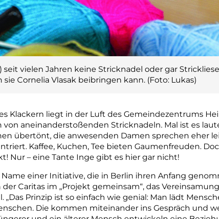
seit vielen Jahren keine Stricknadel oder gar Strickliese
sie Cornelia Vlasak beibringen kann. (Foto: Lukas)
es Klackern liegt in der Luft des Gemeindezentrums He
rn von aneinanderstoßenden Stricknadeln. Mal ist es laute
hen übertönt, die anwesenden Damen sprechen eher lei
entriert. Kaffee, Kuchen, Tee bieten Gaumenfreuden. Do
t! Nur – eine Tante Inge gibt es hier gar nicht!
er Name einer Initiative, die in Berlin ihren Anfang genom
erin der Caritas im „Projekt gemeinsam“, das Vereinsamun
 „Das Prinzip ist so einfach wie genial: Man lädt Mensc
enschen. Die kommen miteinander ins Gespräch und wenn
üngerer und ein älterer Mensch entwickeln eine Beziehu