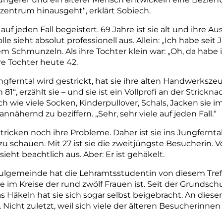
entrum hinausgeht“, erklärt Sobiech.
uf jeden Fall begeistert. 69 Jahre ist sie alt und ihre Au
le sieht absolut professionell aus. Allein: „Ich habe sei
nem Schmunzeln. Als ihre Tochter klein war: „Oh, da habe
hre Tochter heute 42.
ngferntal wird gestrickt, hat sie ihre alten Handwerksze
1“, erzählt sie – und sie ist ein Vollprofi an der Stricknad
ch wie viele Socken, Kinderpullover, Schals, Jacken sie i
nnähernd zu beziffern. „Sehr, sehr viele auf jeden Fall.“
Stricken noch ihre Probleme. Daher ist sie ins Jungfer
 schauen. Mit 27 ist sie die zweitjüngste Besucherin. Vo
sieht beachtlich aus. Aber: Er ist gehäkelt.
ulgemeinde hat die Lehramtsstudentin von diesem Tref
e im Kreise der rund zwölf Frauen ist. Seit der Grundschu
s Häkeln hat sie sich sogar selbst beigebracht. An dies
Nicht zuletzt, weil sich viele der älteren Besucherinne