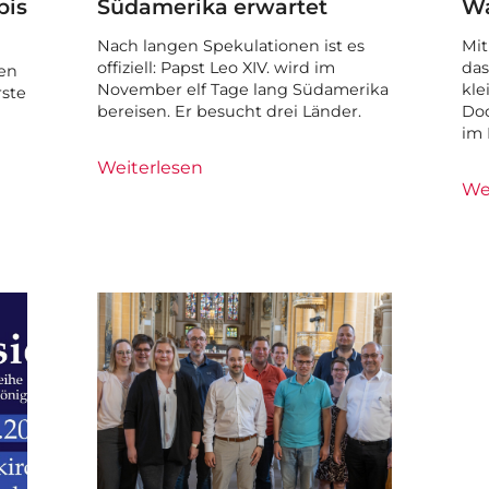
bis
Südamerika erwartet
Wa
Nach langen Spekulationen ist es
Mit
offiziell: Papst Leo XIV. wird im
das
en
November elf Tage lang Südamerika
kle
rste
bereisen. Er besucht drei Länder.
Doc
im 
Weiterlesen
We