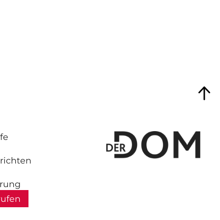
fe
richten
hrung
rufen