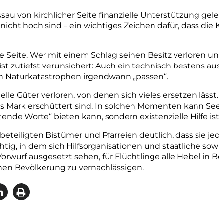
 von kirchlicher Seite finanzielle Unterstützung geleist
icht hoch sind – ein wichtiges Zeichen
dafür, dass die 
ine Seite. Wer mit einem Schlag seinen Besitz verloren u
ist zutiefst verunsichert: Auch ein technisch bestens a
n Naturkatas
trophen irgendwann „passen“.
lle Güter verloren, von denen sich vieles ersetzen lässt. 
ns Mark erschüttert sind. In solchen Momenten kann Seel
stende Worte“ bieten kann, sondern existenzielle Hilfe ist
eteiligten Bistümer und Pfarreien deutlich, dass sie jed
chtig, in dem sich Hilfsorganisationen und staatliche sow
wurf ausgesetzt sehen, für Flüchtlinge alle Hebel in
nen Bevölkerung zu vernachlässigen.