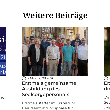
Weitere Beiträge
2 Min.
|
05.08.2026
Erstmals gemeinsame
Er
Ausbildung des
di
Seelsorgepersonals
hof
„Am
Sep
Erstmals startet im Erzbistum
„Mi
Berufseinführungsphase für