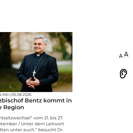
100
Vorlesen
4 Min.
|
05.08.2026
zbischof Bentz kommt in
e Region
tssitzwechsel“ vom 21. bis 27.
tember / Unter dem Leitwort
tten unter euch.“ besucht Dr.