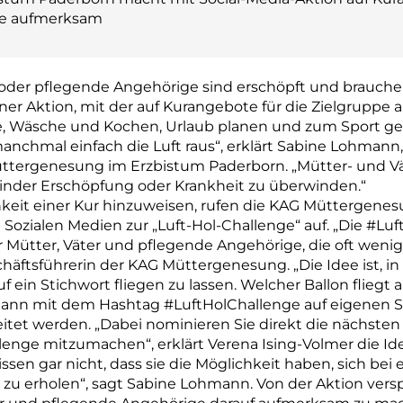
ge aufmerksam
 oder pflegende Angehörige sind erschöpft und brauchen 
iner Aktion, mit der auf Kurangebote für die Zielgrup
le, Wäsche und Kochen, Urlaub planen und zum Sport geh
manchmal einfach die Luft raus“, erklärt Sabine Lohmann
ttergenesung im Erzbistum Paderborn. „Mütter- und Vät
Kinder Erschöpfung oder Krankheit zu überwinden.“
hkeit einer Kur hinzuweisen, rufen die KAG Müttergene
 Sozialen Medien zur „Luft-Hol-Challenge“ auf. „Die #Lu
 Mütter, Väter und pflegende Angehörige, die oft wenig
häftsführerin der KAG Müttergenesung. „Die Idee ist, in 
f ein Stichwort fliegen zu lassen. Welcher Ballon fliegt
ann mit dem Hashtag #LuftHolChallenge auf eigenen So
itet werden. „Dabei nominieren Sie direkt die nächsten
lenge mitzumachen“, erklärt Verena Ising-Volmer die Ide
sen gar nicht, dass sie die Möglichkeit haben, sich bei
 zu erholen“, sagt Sabine Lohmann. Von der Aktion versp