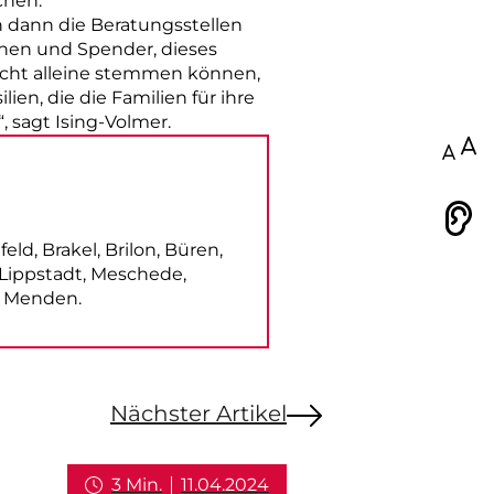
chen.
 dann die Beratungsstellen
nnen und Spender, dieses
nicht alleine stemmen können,
en, die die Familien für ihre
, sagt Ising-Volmer.
100
Vorlesen
ld, Brakel, Brilon, Büren,
Lippstadt, Meschede,
n Menden.
Nächster Artikel
3 Min.
11.04.2024