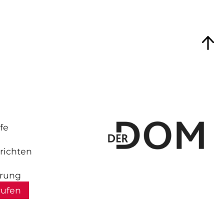
fe
richten
hrung
rufen