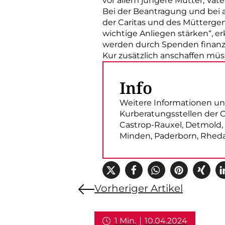
vor allem jüngere Mütter, Vä
Bei der Beantragung und bei 
der Caritas und des Müttergen
wichtige Anliegen stärken“, e
werden durch Spenden finanzie
Kur zusätzlich anschaffen müsse
Info
Weitere Informationen und
Kurberatungsstellen der Ca
Castrop-Rauxel, Detmold,
Minden, Paderborn, Rhed
Vorheriger Artikel
1 Min.
10.04.2024