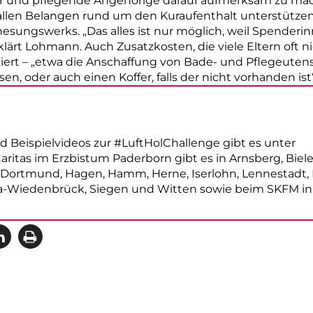
ter und pflegende Angehörige darauf aufmerksam zu ma
allen Belangen rund um den Kuraufenthalt unterstützen
esungswerks. „Das alles ist nur möglich, weil Spenderi
rklärt Lohmann. Auch Zusatzkosten, die viele Eltern oft 
rt – „etwa die Anschaffung von Bade- und Pflegeutensili
n, oder auch einen Koffer, falls der nicht vorhanden ist“
 Beispielvideos zur #LuftHolChallenge gibt es unter
ritas im Erzbistum Paderborn gibt es in Arnsberg, Bielefe
 Dortmund, Hagen, Hamm, Herne, Iserlohn, Lennestadt, 
a-Wiedenbrück, Siegen und Witten sowie beim SKFM i