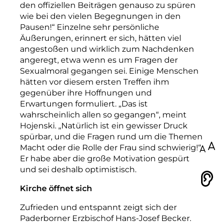
den
offiziellen
Beiträgen
genauso
zu
spüren
wie
bei
den
vielen
Begegnungen
in
den
Pausen!“
Einzelne
sehr
persönliche
Äußerungen,
erinnert
er
sich,
hätten
viel
angestoßen
und
wirklich
zum
Nachdenken
angeregt,
etwa
wenn
es
um
Fragen
der
Sexualmoral
gegangen
sei.
Einige
Menschen
hätten
vor
diesem
ersten
Treffen
ihm
gegenüber
ihre
Hoffnungen
und
Erwartungen
formuliert.
„Das
ist
wahrscheinlich
allen
so
gegangen“,
meint
Hojenski.
„Natürlich
ist
ein
gewisser
Druck
spürbar,
und
die
Fragen
rund
um
die
Themen
Macht
oder
die
Rolle
der
Frau
sind
schwierig!“
100
Er
habe
aber
die
große
Motivation
gespürt
und
sei
deshalb
optimistisch.
Vorlesen
Kirche öffnet sich
Zufrieden
und
entspannt
zeigt
sich
der
Paderborner
Erzbischof
Hans-Josef
Becker.