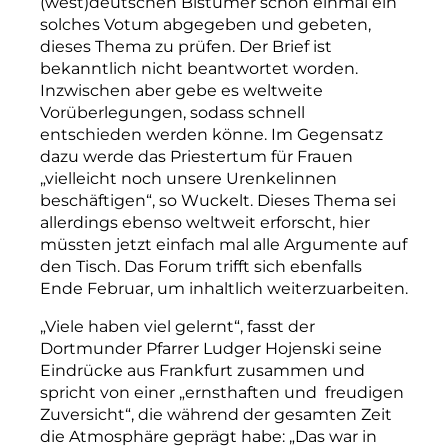
(west)deutschen Bistümer schon einmal ein
solches Votum abgegeben und gebeten,
dieses Thema zu prüfen. Der Brief ist
bekanntlich nicht beantwortet worden.
Inzwischen aber gebe es weltweite
Vorüberlegungen, sodass schnell
entschieden werden könne. Im Gegensatz
dazu werde das Priestertum für Frauen
„vielleicht noch unsere Urenkelinnen
beschäftigen“, so Wuckelt. Dieses Thema sei
allerdings ebenso weltweit erforscht, hier
müssten jetzt einfach mal alle Argumente auf
den Tisch. Das Forum trifft sich ebenfalls
Ende Februar, um inhaltlich weiterzuarbeiten.
„Viele
haben
viel
gelernt“,
fasst
der
Dortmunder
Pfarrer
Ludger
Hojenski
seine
Eindrücke
aus
Frankfurt
zusammen
und
spricht
von
einer
„ernsthaften
und
freudigen
Zuversicht“,
die
während
der
gesamten
Zeit
die
Atmosphäre
geprägt
habe:
„Das
war
in