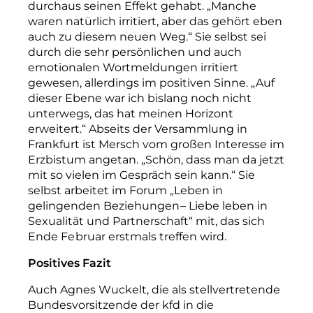
durchaus
seinen
Effekt
gehabt.
„Manche
waren
natürlich
irritiert,
aber
das
gehört
eben
auch
zu
diesem
neuen
Weg.“
Sie
selbst
sei
durch
die
sehr
persönlichen
und
auch
emotionalen
Wortmeldungen
irritiert
gewesen,
allerdings
im
positiven
Sinne.
„Auf
dieser
Ebene
war
ich
bislang
noch
nicht
unterwegs,
das
hat
meinen
Horizont
erweitert.“
Abseits
der
Versammlung
in
Frankfurt
ist
Mersch
vom
großen
Interesse
im
Erzbistum
angetan.
„Schön,
dass
man
da
jetzt
mit
so
vielen
im
Gespräch
sein
kann.“
Sie
selbst
arbeitet
im
Forum
„Leben
in
gelingenden
Beziehungen
–
Liebe
leben
in
Sexualität
und
Partnerschaft“ mit, das sich
Ende Fe
bruar erstmals treffen wird.
Positives Fazit
Auch Agnes Wuckelt, die als stellvertretende
Bundesvorsitzende der kfd in die