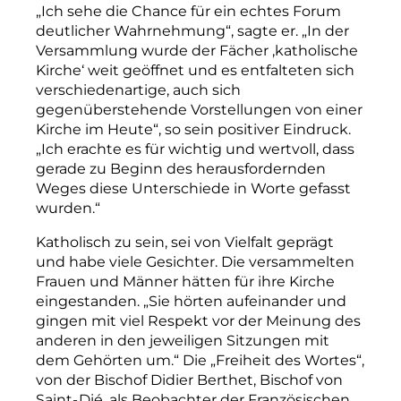
„Ich
sehe
die
Chance
für
ein
echtes
Forum
deutlicher
Wahrnehmung“,
sagte
er.
„In
der
Versammlung
wurde
der
Fächer
‚katholische
Kirche‘
weit
geöffnet
und
es
entfalteten
sich
verschiedenartige,
auch
sich
gegenüberstehende
Vorstellungen
von
einer
Kirche
im
Heute“,
so
sein
positiver
Eindruck.
„Ich
erachte
es
für
wichtig
und
wertvoll,
dass
gerade
zu
Beginn
des
herausfordernden
Weges
diese
Unterschiede
in
Worte
gefasst
wurden.“
Katholisch
zu
sein,
sei
von
Vielfalt
geprägt
und
habe
viele
Gesichter.
Die
versammelten
Frauen
und
Männer
hätten
für
ihre
Kirche
eingestanden.
„Sie
hörten
aufeinander
und
gingen
mit
viel
Respekt
vor
der
Meinung
des
anderen
in
den
jeweiligen
Sitzungen
mit
dem
Gehörten
um.“
Die
„Freiheit
des
Wortes“,
von
der
Bischof
Didier
Berthet,
Bischof
von
Saint-
Dié,
als
Beobachter
der
Französischen