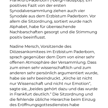
Frankfurt/Paderborn (-berg/-haus/pdp). Ein
positives Fazit von der ersten
Synodalversammlung ziehen auch vier
Synodale aus dem Erzbistum Paderborn. Vor
allem die Sitzordnung, sortiert wurde nach
Alphabet, habe für überraschende
Nachbarschaften gesorgt und die Stimmung
positiv beeinflusst.
Nadine
Mersch,
Vorsitzende
des
Diözesankomitees
im
Erzbistum
Paderborn,
sprach
gegenüber
dem
Dom
von
einer
sehr
offenen
Atmosphäre
der
Versammlung.
Dass
zum
einen
sehr
wissenschaftlich
und
zum
anderen
sehr
persönlich
argumentiert
wurde,
habe
sie
sehr
beeindruckt.
„Kirche
ist
nicht
nur
Wissenschaft
und
nicht
nur
Emotion“,
sagte
sie,
„beides
gehört
dazu
und
das
wurde
in
Frankfurt
deutlich.“
Die
Sitzordnung
und
die
fehlende
übliche
Hierarchie
beim
Einzug
des
Eröffnungsgottesdienstes
habe