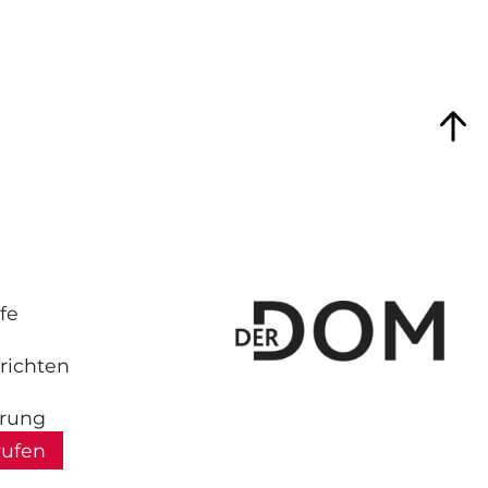
fe
richten
hrung
rufen