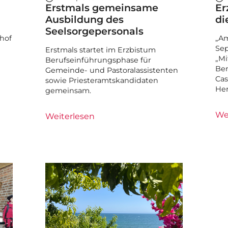
Erstmals gemeinsame
Er
Ausbildung des
di
Seelsorgepersonals
hof
„Am
Sep
Erstmals startet im Erzbistum
„Mi
Berufseinführungsphase für
Ben
Gemeinde- und Pastoralassistenten
Cas
sowie Priesteramtskandidaten
He
gemeinsam.
We
Weiterlesen