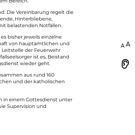
sem Bereich.
und. Die Vereinbarung regelt die
nde, Hinterbliebene,
t belastenden Notfällen.
s bisher jeweils einzelne
chaft von hauptamtlichen und
100
 Leitstelle der Feuerwehr
llseelsorger ist es, Beistand
gsdienst wieder geht.
Vorlesen
zusammen aus rund 160
schen und der katholischen
n in einem Gottesdienst unter
ie Supervision und