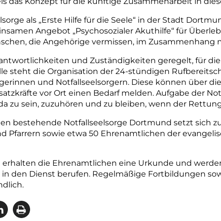
is das Konzept für die künftige Zusammenarbeit in die
lsorge als „Erste Hilfe für die Seele“ in der Stadt Dortm
amen Angebot „Psychosozialer Akuthilfe“ für Überlebe
schen, die Angehörige vermissen, im Zusammenhang mi
twortlichkeiten und Zuständigkeiten geregelt, für die e
lle steht die Organisation der 24-stündigen Rufbereits
gerinnen und Notfallseelsorgern. Diese können über die
tzkräfte vor Ort einen Bedarf melden. Aufgabe der Notfa
n da zu sein, zuzuhören und zu bleiben, wenn der Rettun
den bestehende Notfallseelsorge Dortmund setzt sich 
nd Pfarrern sowie etwa 50 Ehrenamtlichen der evangeli
g er­halten die ­Ehrenamtlichen eine Urkunde und werde
n den Dienst berufen. Regelmäßige Fortbildungen sow
dlich.