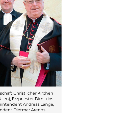
chaft Christlicher Kirchen
len), Erzpriester Dimitrios
erintendent Andreas Lange,
endent Dietmar Arends,