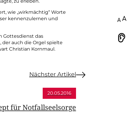
agte, zu erleben.
ert, wie „wirkmächtig“ Worte
besser kennenzulernen und
100
m Gottesdienst das
Vorlesen
der auch die Orgel spielte
art Christian Kornmaul.
Nächster Artikel
20.05.2016
pt für Notfallseelsorge