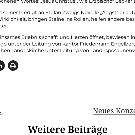
chenen Wortes: Jesus Christus“, wie Erzbischof Becker s
 seiner Predigt an Stefan Zweigs Novelle „Angst“ erläut
irklichkeit, bringen Steine ins Rollen, helfen andere 
ker.
nsames Erlebnis schafft und Herzen öffnet, bewiesen i
go unter der Leitung von Kantor Friedemann Engelbert, 
ischen Landeskirche unter Leitung von Landesposaunenw
.
Neues Konze
Weitere Beiträge