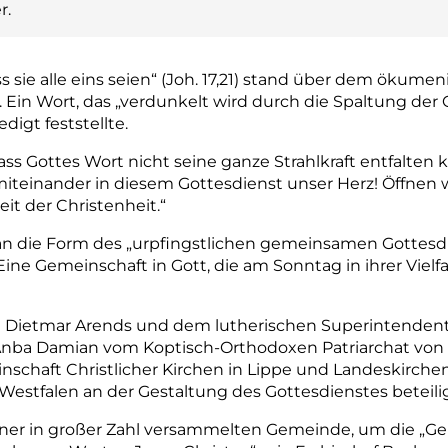
r.
 sie alle eins seien“ (Joh. 17,21) stand über dem ökume
o. Ein Wort, das „verdunkelt wird durch die Spaltung der 
digt feststellte.
ass Gottes Wort nicht seine ganze Strahlkraft entfalten 
iteinander in diesem Gottesdienst unser Herz! Öffnen
it der Christenheit.“
t an die Form des „urpfingstlichen gemeinsamen Gottesdi
Eine Gemeinschaft in Gott, die am Sonntag in ihrer Vielf
Dietmar Arends und dem lutherischen Superintendent
 Anba Damian vom Koptisch-
­Orthodoxen Patriarchat von
schaft Christlicher Kirchen in Lippe und Landeskirchen
Westfalen an der Gestaltung des Gottesdienstes beteilig
iner in großer Zahl versammelten Gemeinde, um die „Gem