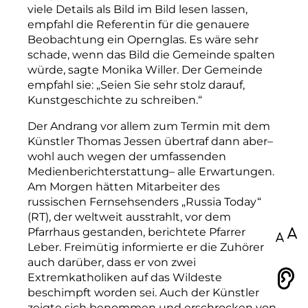
viele Details als Bild im Bild lesen lassen,
empfahl die Referentin für die genauere
Beobachtung ein Opernglas. Es wäre sehr
schade, wenn das Bild die Gemeinde spalten
würde, sagte Monika Willer. Der Gemeinde
empfahl sie: „Seien Sie sehr stolz darauf,
Kunstgeschichte zu schreiben.“
Der Andrang vor allem zum Termin mit dem
Künstler Thomas Jessen übertraf dann aber–
wohl auch wegen der umfassenden
Medienberichterstattung– alle Erwartungen.
Am Morgen hätten Mitarbeiter des
russischen Fernsehsenders „Russia Today“
(RT), der weltweit ausstrahlt, vor dem
Pfarrhaus gestanden, berichtete Pfarrer
100
Leber. Freimütig informierte er die Zuhörer
auch darüber, dass er von zwei
Extremkatholiken auf das Wildeste
Vorlesen
beschimpft worden sei. Auch der Künstler
zeigte sich benommen und erschrocken von