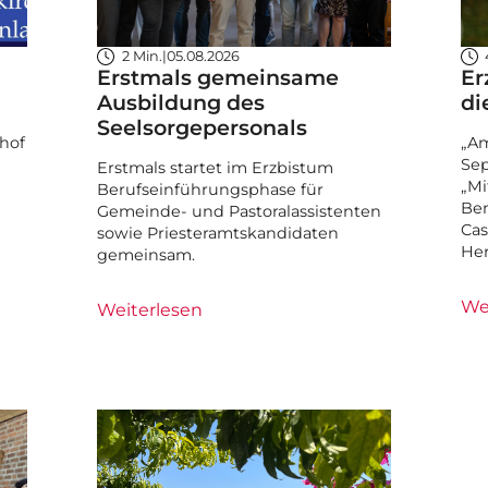
2 Min.
|
05.08.2026
Erstmals gemeinsame
Er
Ausbildung des
di
Seelsorgepersonals
hof
„Am
Sep
Erstmals startet im Erzbistum
„Mi
Berufseinführungsphase für
Ben
Gemeinde- und Pastoralassistenten
Cas
sowie Priesteramtskandidaten
He
gemeinsam.
We
Weiterlesen