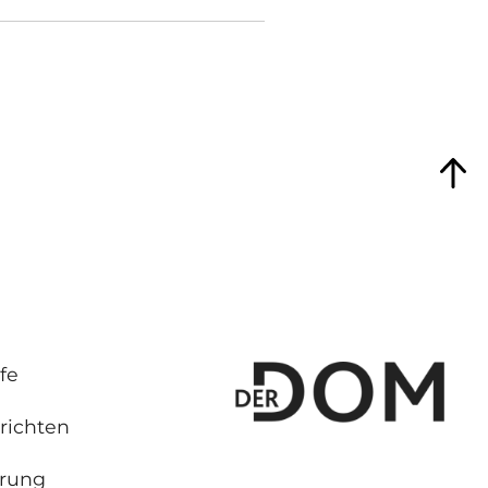
fe
richten
hrung