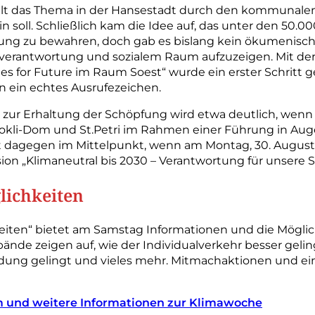
elt das Thema in der Hansestadt durch den kommunalen 
n soll. Schließlich kam die Idee auf, das unter den 50.00
pfung zu bewahren, doch gab es bislang kein ökumenisc
erantwortung und sozialem Raum aufzuzeigen. Mit d
hes for Future im Raum Soest“ wurde ein erster Schritt 
n ein echtes Ausrufezeichen.
 zur Erhaltung der Schöpfung wird etwa deutlich, wenn
trokli-Dom und St.Petri im Rahmen einer Führung in 
 dagegen im Mittelpunkt, wenn am Montag, 30. August,
ion „Klimaneutral bis 2030 – Verantwortung für unsere St
lichkeiten
iten“ bietet am Samstag Informationen und die Möglich
rbände zeigen auf, wie der Individualverkehr besser geli
dung gelingt und vieles mehr. Mitmachaktionen und ei
m und weitere Informationen zur Klimawoche