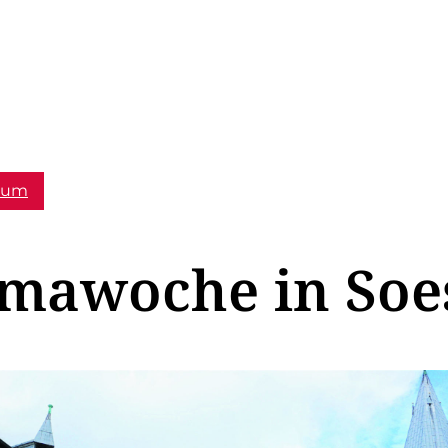
tum
imawoche in Soe