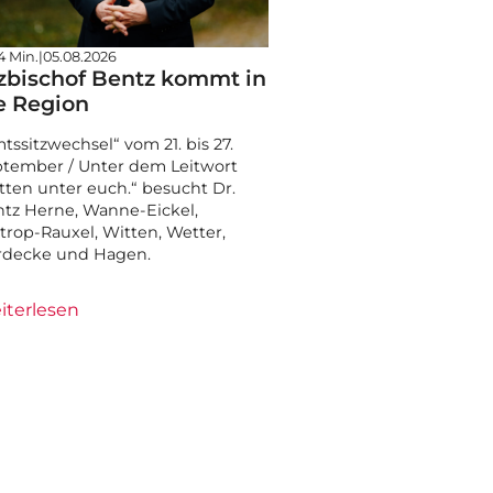
4 Min.
|
05.08.2026
zbischof Bentz kommt in
e Region
tssitzwechsel“ vom 21. bis 27.
tember / Unter dem Leitwort
tten unter euch.“ besucht Dr.
tz Herne, Wanne-Eickel,
trop-Rauxel, Witten, Wetter,
rdecke und Hagen.
iterlesen