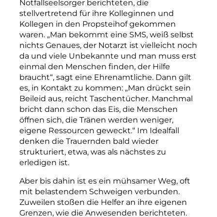
Notfallseelsorger
berichteten,
die
stellvertretend
für
ihre
Kolleginnen
und
Kollegen
in
den
Propsteihof
gekommen
waren.
„Man
bekommt
eine
SMS,
weiß
selbst
nichts
Genaues,
der
Notarzt
ist
vielleicht
noch
da
und
viele
Unbekannte
und
man
muss
erst
einmal
den
Menschen
finden,
der
Hilfe
braucht“,
sagt
eine
Ehrenamtliche.
Dann
gilt
es,
in
Kontakt
zu
kommen:
„Man
drückt
sein
Beileid
aus,
reicht
Taschentücher.
Manchmal
bricht
dann
schon
das
Eis,
die
Menschen
öffnen
sich,
die
Tränen
werden
weniger,
eigene
Ressourcen
geweckt.“
Im
Idealfall
denken
die
Trauernden
bald
wieder
strukturiert,
etwa,
was
als
nächstes
zu
erledigen
ist.
Aber
bis
dahin
ist
es
ein
mühsamer
Weg,
oft
mit
belastendem
Schweigen
verbunden.
Zuweilen
stoßen
die
Helfer
an
ihre
eigenen
Grenzen,
wie
die
Anwesenden
berichteten.