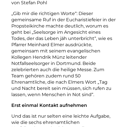
von Stefan Pohl
„Gib
mir
die
richtigen
Worte“:
Dieser
gemeinsame
Ruf
in
der
Eucharistiefeier
in
der
Propsteikirche
machte
deutlich,
worum
es
geht
bei
„Seelsorge
im
Angesicht
eines
Todes,
der
das
Leben
jäh
unterbricht“,
wie
es
Pfarrer
Meinhard
Elmer
ausdrückte,
gemeinsam
mit
seinem
evangelischen
Kollegen
Hendrik
Münz
leitender
Notfallseelsorger
in
Dortmund.
Beide
zelebrierten
auch
die
h
eilige
Messe.
Zum
Team
gehören
zudem
rund
50
Ehrenamtliche,
die
nach
Elmers
Wort
„Tag
und
Nacht
bereit
sein
müssen,
sich
rufen
zu
lassen,
wenn
Menschen
in
Not
sind“.
Erst
einmal
Kontakt
aufnehmen
Und
das
ist
nur
selten
eine
leichte
Aufgabe,
wie
die
sechs
ehrenamtlichen