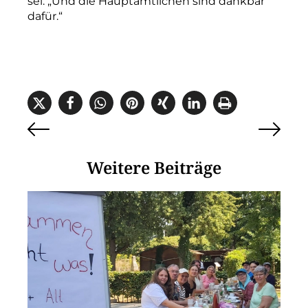
sei.
„Und
die
Hauptamtlichen
sind
dankbar
dafür.“
Weitere Beiträge