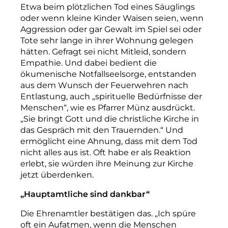
Etwa
beim
plötzlichen
Tod
eines
Säuglings
oder
wenn
kleine
Kinder
Waisen
seien,
wenn
Aggression
oder
gar
Gewalt
im
Spiel
sei
oder
Tote
sehr
lange
in
ihrer
Wohnung
gelegen
hätten.
Gefragt
sei
nicht
Mitleid,
sondern
Empathie.
Und
dabei
bedient
die
ökumenische
Notfallseelsorge,
entstanden
aus
dem
Wunsch
der
Feuerwehren
nach
Entlastung,
auch
„spirituelle
Bedürfnisse
der
Menschen“,
wie
es
Pfarrer
Münz
ausdrückt.
„Sie
bringt
Gott
und
die
christliche
Kirche
in
das
Gespräch
mit
den
Trauernden.“
Und
ermöglicht
eine
Ahnung,
dass
mit
dem
Tod
nicht
alles
aus
ist.
Oft
habe
er
als
Reaktion
erlebt,
sie
würden
ihre
Meinung
zur
Kirche
jetzt
überdenken.
„Hauptamtliche
sind
dankbar“
Die
Ehrenamtler
bestätigen
das.
„Ich
spüre
oft
ein
Aufatmen,
wenn
die
Menschen