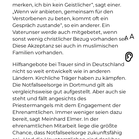
merken,
ich
bin
kein
Geistlicher“,
sagt
einer.
„Wenn
wir
anbieten,
gemeinsam
für
den
Verstorbenen
zu
beten,
kommt
oft
ein
Gespräch
zustande“,
so
ein
anderer.
Ein
Vaterunser
werde
auch
mitgebetet,
wenn
100
sonst
wenig
christlicher
Bezug
vorhanden
sei.
Diese
Akzeptanz
sei
auch
in
muslimischen
Familien
vorhanden.
Vorlesen
Hilfsangebote
bei
Trauer
sind
in
Deutschland
nicht
so
weit
entwickelt
wie
in
anderen
Ländern.
Kirchliche
Träger
haben
zu
kämpfen.
Die
Notfallseelsorge
in
Dortmund
gilt
als
vergleichsweise
gut
aufgestellt.
Aber
auch
sie
steht
und
fällt
angesichts
des
Priestermangels
mit
dem
Engagement
der
Ehrenamtlichen.
Immer
weniger
seien
dazu
bereit,
sagt
Meinhard
Elmer.
In
der
ehrenamtlichen
Mitarbeit
liege
die
größte
Chance,
dass
Notfallseelsorge
zukunftsfähig