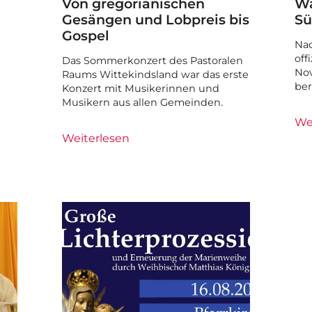
Von gregorianischen
Wa
Gesängen und Lobpreis bis
Sü
Gospel
Nac
off
Das Sommerkonzert des Pastoralen
Nov
Raums Wittekindsland war das erste
ber
Konzert mit Musikerinnen und
Musikern aus allen Gemeinden.
We
Weiterlesen