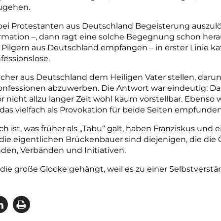
ugehen.
, bei Protestanten aus Deutschland Begeisterung auszul
rmation –, dann ragt eine solche Begegnung schon herau
 Pilgern aus Deutschland empfangen – in erster Linie k
fessionslose.
her aus Deutschland dem Heiligen Vater stellen, darunt
Konfessionen abzuwerben. Die Antwort war eindeutig: Das
or nicht allzu langer Zeit wohl kaum vorstellbar. Ebenso wi
 das vielfach als Provokation für beide Seiten empfunde
ch ist, was früher als „Tabu“ galt, haben Franziskus und
h die eigentlichen Brückenbauer sind diejenigen, die di
nden, Verbänden und Initiativen.
die große Glocke gehängt, weil es zu einer Selbstverstä