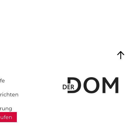
fe
richten
hrung
rufen