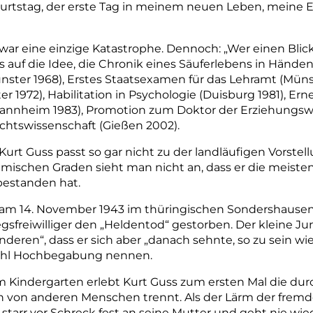
eburtstag, der erste Tag in meinem neuen Leben, meine 
 war eine einzige Katastrophe. Dennoch: „Wer einen Bli
auf die Idee, die Chronik eines Säuferlebens in Händen 
ünster 1968), Erstes Staatsexamen für das Lehramt (Mün
r 1972), Habilitation in Psychologie (Duisburg 1981), E
Mannheim 1983), Promotion zum Doktor der Erziehungsw
htswissenschaft (Gießen 2002).
Kurt Guss passt so gar nicht zu der landläufigen Vorste
demischen Graden sieht man nicht an, dass er die meist
 bestanden hat.
 am 14. November 1943 im thüringischen Sondershausen g
egsfreiwilliger den „Helden
tod“ gestorben. Der kleine Jun
nderen“, dass er sich aber „danach sehnte, so zu sein wi
ohl Hochbegabung nennen.
 Kindergarten erlebt Kurt Guss zum ersten Mal die durc
 von anderen Menschen trennt. Als der Lärm der fremd
 starr vor Schreck fest an seine Mutter und geht nie wie