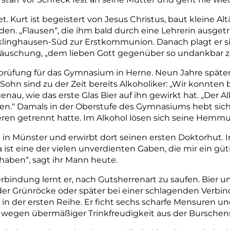
t. Kurt ist begeistert von Jesus Christus, baut kleine Alt
en. „Flausen“, die ihm bald durch eine Lehrerin ausget
klinghausen-Süd zur Erstkommunion. Danach plagt er s
äuschung, „dem lieben Gott gegenüber so undankbar zu
rüfung für das Gymnasium in Herne. Neun Jahre später 
 Sohn sind zu der Zeit bereits Alkoholiker: „Wir konnte
enau, wie das erste Glas Bier auf ihn gewirkt hat. „Der A
en.“ Damals in der Oberstufe des Gymnasiums hebt sich
eren getrennt hatte. Im Alkohol lösen sich seine Hem
in Münster und erwirbt dort seinen ersten Doktorhut. In
la ist eine der vielen unverdienten Gaben, die mir ein gü
 haben“, sagt ihr Mann heute.
rbindung lernt er, nach Gutsherrenart zu saufen. Bier
 der Grünröcke oder später bei einer schlagenden Verb
s in der ersten Reihe. Er ficht sechs scharfe Mensuren u
r wegen übermäßiger Trinkfreudigkeit aus der Burschen