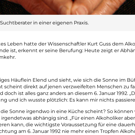
 Suchtberater in einer eigenen Praxis.
s Leben hatte der Wissenschaftler Kurt Guss dem Alkoh
nde ist, erkennt er seine Berufung: Heute zeigt er Ab
Umkehr.
riges Häuflein Elend und sieht, wie sich die Sonne im 
t scheint direkt auf jenen verzweifelten Menschen zu fall
doch ist alles ganz anders an diesem 6. Januar 1992. „D
ng und ich wusste plötzlich: Es kann mir nichts passieren
n die Sonne irgendwo in eine Küche scheint? So können
rgendetwas abhängig sind. „Für einen Alkoholiker aber i
ren kann, die wichtigste Voraussetzung für eine dauerha
uchtung am 6. Januar 1992 nie mehr einen Tropfen Alkohol