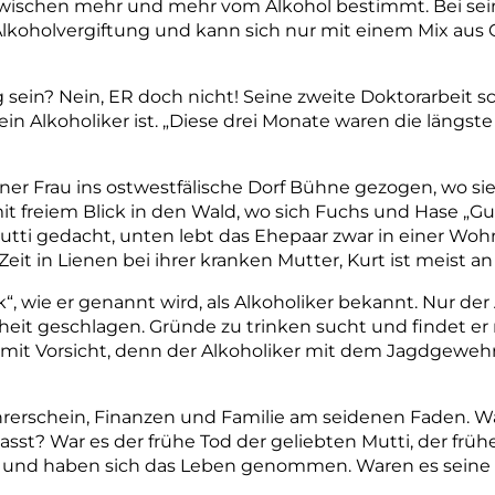
wischen mehr und mehr vom Alkohol bestimmt. Bei sein
 Alkoholvergiftung und kann sich nur mit einem Mix aus
 sein? Nein, ER doch nicht! Seine zweite Doktorarbeit s
in Alkoholiker ist. „Diese drei Monate waren die längste 
einer Frau ins ostwestfälische Dorf Bühne gezogen, wo si
mit freiem Blick in den Wald, wo sich Fuchs und Hase „G
Mutti gedacht, unten lebt das Ehepaar zwar in einer Woh
 Zeit in Lienen bei ihrer kranken Mutter, Kurt ist meist
k“, wie er genannt wird, als Alkoholiker bekannt. Nur der
heit geschlagen. Gründe zu trinken sucht und findet er 
it Vorsicht, denn der Alkoholiker mit dem Jagdgewehr 
rerschein, Finanzen und Familie am seidenen Faden. 
asst? War es der frühe Tod der geliebten Mutti, der frü
r und haben sich das Leben genommen. Waren es seine 