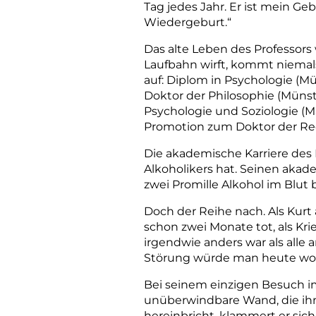
Tag jedes Jahr. Er ist mein G
Wiedergeburt.“
Das alte Leben des Professors
Laufbahn wirft, kommt niemals 
auf: Diplom in Psychologie (M
Doktor der Philosophie (Münste
Psychologie und Soziologie (
Promotion zum Doktor der Rec
Die akademische Karriere des 
Alkoholikers hat. Seinen aka
zwei Promille Alkohol im Blut
Doch der Reihe nach. Als Kurt
schon zwei Monate tot, als Kri
irgendwie anders war als alle a
Störung würde man heute w
Bei seinem einzigen Besuch im
unüberwindbare Wand, die ihn
hereinbricht, klammert er sich