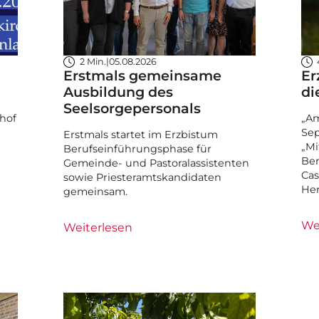
2 Min.
|
05.08.2026
Erstmals gemeinsame
Er
Ausbildung des
di
Seelsorgepersonals
hof
„Am
Sep
Erstmals startet im Erzbistum
„Mi
Berufseinführungsphase für
Ben
Gemeinde- und Pastoralassistenten
Cas
sowie Priesteramtskandidaten
He
gemeinsam.
We
Weiterlesen