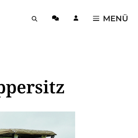
MENÜ
ppersitz