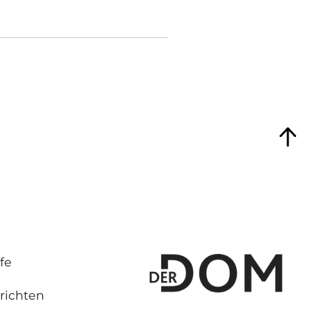
fe
richten