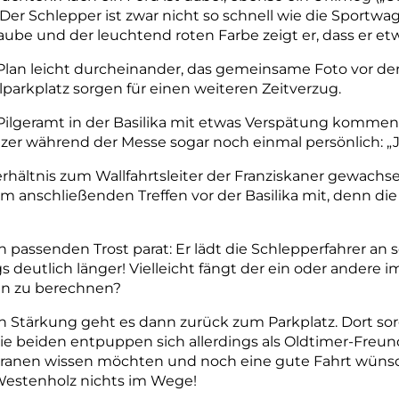
. Der Schlepper ist zwar nicht so schnell wie die Sport
Haube und der leuchtend
roten Farbe zeigt er, dass er et
Plan leicht durcheinander, das gemeinsame Foto vor der
parkplatz sorgen für einen weiteren Zeitverzug.
ilgeramt in der Basilika mit etwas Verspätung kommen, 
er während der Messe sogar noch einmal persönlich: „Je
erhältnis zum Wallfahrtsleiter der Franziskaner gewachs
 anschließenden Treffen vor der Basilika mit, denn die
n passenden Trost parat: Er lädt die Schlepperfahrer an
s deutlich länger! Vielleicht fängt der ein oder andere i
en zu berechnen?
 Stärkung geht es dann zurück zum Parkplatz. Dort sor
e beiden entpuppen sich allerdings als Oldtimer-Freund
ranen wissen möchten und noch eine gute Fahrt wünsch
estenholz nichts im Wege!