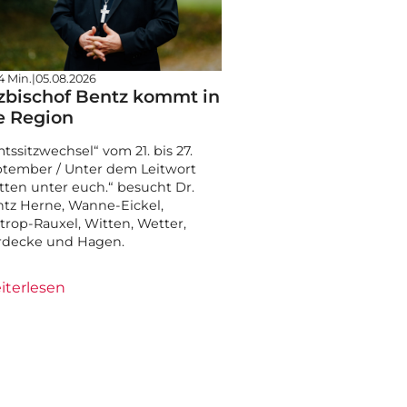
4 Min.
|
05.08.2026
zbischof Bentz kommt in
e Region
tssitzwechsel“ vom 21. bis 27.
tember / Unter dem Leitwort
tten unter euch.“ besucht Dr.
tz Herne, Wanne-Eickel,
trop-Rauxel, Witten, Wetter,
rdecke und Hagen.
iterlesen