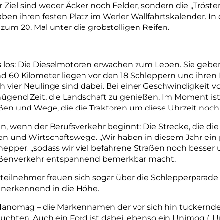
r Ziel sind weder Äcker noch Felder, sondern die „Tröste
aben ihren festen Platz im Werler Wallfahrtskalender. I
zum 20. Mal unter die grobstolligen Reifen.
los: Die Dieselmotoren erwachen zum Leben. Sie gebe
d 60 Kilometer liegen vor den 18 Schleppern und ihren 
h vier Neulinge sind dabei. Bei einer Geschwindigkeit v
ügend Zeit, die Landschaft zu genießen. Im Moment ist 
ßen und Wege, die die Traktoren um diese Uhrzeit noch f
en, wenn der Berufsverkehr beginnt: Die Strecke, die di
en und Wirtschaftswege. „Wir haben in diesem Jahr ein
nepper, „so
d
ass wir viel befahrene Straßen noch bess
Straßenverkehr entspannend bemerkbar macht.
teilnehmer freuen sich sogar über die Schlepperparade
anerkennend in die Höhe.
Ha
nomag – die Markennamen der vor sich hin tuckernd
chten. Auch ein Ford ist dabei, ebenso ein Unimog („Un