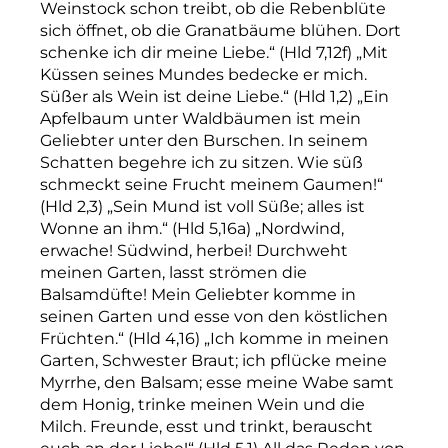
Weinstock schon treibt, ob die Rebenblüte
sich öffnet, ob die Granatbäume blühen. Dort
schenke ich dir meine Liebe.“ (Hld 7,12f) „Mit
Küssen seines Mundes bedecke er mich.
Süßer als Wein ist deine Liebe.“ (Hld 1,2) „Ein
Apfelbaum unter Waldbäumen ist mein
Geliebter unter den Burschen. In seinem
Schatten begehre ich zu sitzen. Wie süß
schmeckt seine Frucht meinem Gaumen!“
(Hld 2,3) „Sein Mund ist voll Süße; alles ist
Wonne an ihm.“ (Hld 5,16a) „Nordwind,
erwache! Südwind, herbei! Durchweht
meinen Garten, lasst strömen die
Balsamdüfte! Mein Geliebter komme in
seinen Garten und esse von den köstlichen
Früchten.“ (Hld 4,16) „Ich komme in meinen
Garten, Schwester Braut; ich pflücke meine
Myrrhe, den Balsam; esse meine Wabe samt
dem Honig, trinke meinen Wein und die
Milch. Freunde, esst und trinkt, berauscht