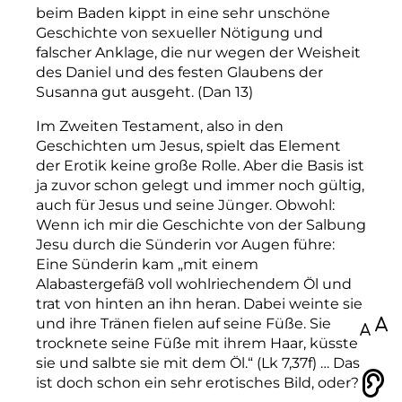
beim Baden kippt in eine sehr unschöne
Geschichte von sexueller Nötigung und
falscher Anklage, die nur wegen der Weisheit
des Daniel und des festen Glaubens der
Susanna gut ausgeht. (Dan 13)
Im Zweiten Testament, also in den
Geschichten um Jesus, spielt das Element
der Erotik keine große Rolle. Aber die Basis ist
ja zuvor schon gelegt und immer noch gültig,
auch für Jesus und seine Jünger. Obwohl:
Wenn ich mir die Geschichte von der Salbung
Jesu durch die Sünderin vor Augen führe:
Eine Sünderin kam „mit einem
Alabastergefäß voll wohlriechendem Öl und
trat von hinten an ihn heran. Dabei weinte sie
und ihre Tränen fielen auf seine Füße. Sie
100
trocknete seine Füße mit ihrem Haar, küsste
sie und salbte sie mit dem Öl.“ (Lk 7,37f) … Das
ist doch schon ein sehr erotisches Bild, oder?
Vorlesen