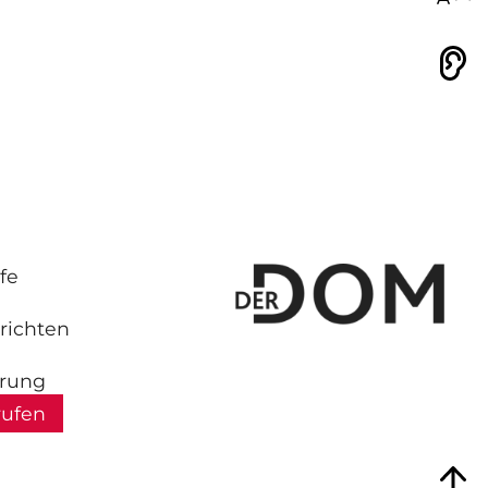
Vorlesen
fe
richten
hrung
rufen