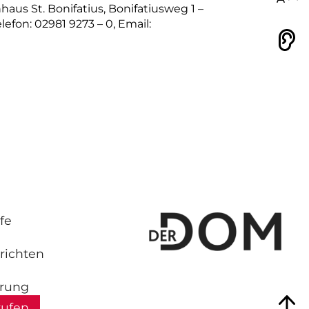
aus St. Bonifatius, Bonifatiusweg 1 –
efon: 02981 9273 – 0, Email:
Vorlesen
fe
richten
hrung
rufen