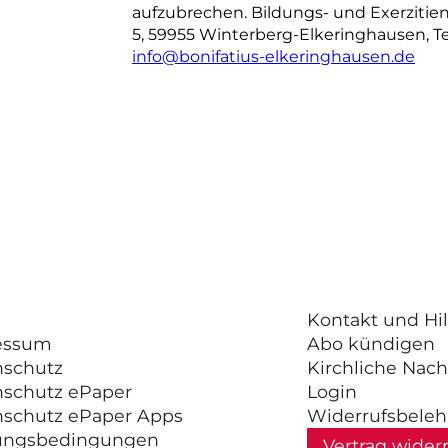
aufzubrechen. Bildungs- und Exerzitienh
5, 59955 Winterberg-Elkeringhausen, Tel
info@bonifatius-elkeringhausen.de
Kontakt und Hil
essum
Abo kündigen
nschutz
Kirchliche Nach
nschutz ePaper
Login
nschutz ePaper Apps
Widerrufsbele
ungsbedingungen
Vertrag wider