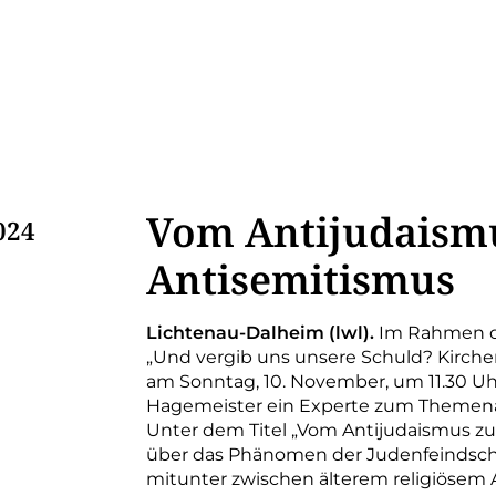
Vom Antijudaism
024
Antisemitismus
Lichtenau-Dalheim (lwl).
Im Rahmen de
„Und vergib uns unsere Schuld? Kirchen
am Sonntag, 10. November, um 11.30 Uhr
Hagemeister ein Experte zum Themena 
Unter dem Titel „Vom Antijudaismus zu
über das Phänomen der Judenfeindschaf
mitunter zwischen älterem religiösem