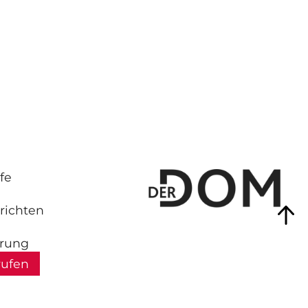
fe
richten
hrung
rufen