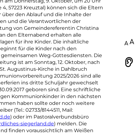
fen am Donnerstag, 9. Oktober, um 20 Uhr
4, 57223 Kreuztal) können sich die Eltern
über den Ablauf und die Inhalte der
n und die Verantwortlichen der
tung von Gemeindereferentin Christina
an den Elternabend erhalten alle
agen für ihre Kinder. Die inhaltliche
100
ginnt für die Kinder nach den
d gemeinsamen Weg-Gottesdiensten. Die
ung ist am Sonntag, 12. Oktober, nach
Vorlesen
St. Augustinus-Kirche in Dahlbruch
mmunionvorbereitung 2025/2026 sind alle
rferien ins dritte Schuljahr gewechselt
0.09.2017 geboren sind. Eine schriftliche
ftigen Kommunionkinder in den nächsten
mmen haben sollte oder noch weitere
iber (Tel.: 02733/8144511, Mail:
d.de
) oder im Pastoralverbundsbüro
liches-siegerland.de
) melden. Die
nd finden voraussichtlich am Weißen