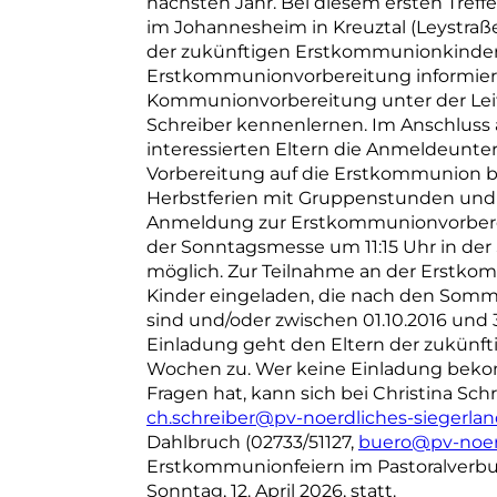
nächsten Jahr. Bei diesem ersten Tref
im Johannesheim in Kreuztal (Leystraße 
der zukünftigen Erstkommunionkinder 
Erstkommunionvorbereitung informiere
Kommunionvorbereitung unter der Lei
Schreiber kennenlernen. Im Anschluss 
interessierten Eltern die Anmeldeunterl
Vorbereitung auf die Erstkommunion be
Herbstferien mit Gruppenstunden un
Anmeldung zur Erstkommunionvorbereit
der Sonntagsmesse um 11:15 Uhr in der 
möglich. Zur Teilnahme an der Erstko
Kinder eingeladen, die nach den Somme
sind und/oder zwischen 01.10.2016 und 3
Einladung geht den Eltern der zukün
Wochen zu. Wer keine Einladung beko
Fragen hat, kann sich bei Christina Schre
ch.schreiber@pv-noerdliches-siegerlan
Dahlbruch (02733/51127,
buero@pv-noerd
Erstkommunionfeiern im Pastoralverbu
Sonntag, 12. April 2026, statt.