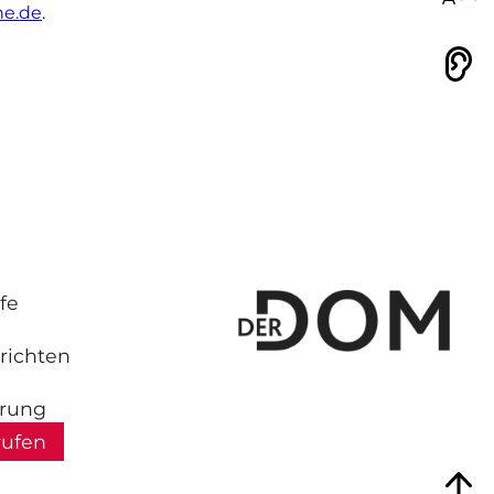
he.de
.
Vorlesen
fe
richten
hrung
rufen