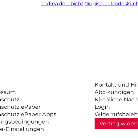
andrea.dembich@lippische-landeskirc
Kontakt und Hil
essum
Abo kündigen
nschutz
Kirchliche Nach
nschutz ePaper
Login
nschutz ePaper Apps
Widerrufsbele
ungsbedingungen
Vertrag wider
e-Einstellungen