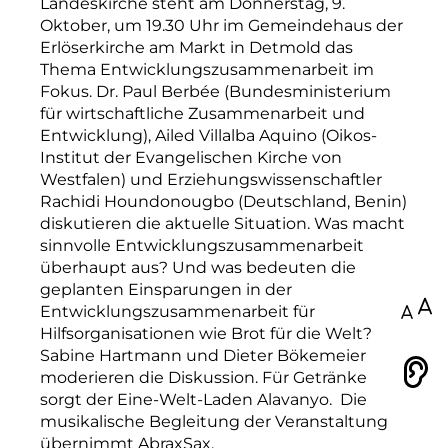
Landeskirche steht am Donnerstag, 9.
Oktober, um 19.30 Uhr im Gemeindehaus der
Erlöserkirche am Markt in Detmold das
Thema Entwicklungszusammenarbeit im
Fokus. Dr. Paul Berbée (Bundesministerium
für wirtschaftliche Zusammenarbeit und
Entwicklung),
Ailed Villalba Aquino (Oikos-
Institut der Evangelischen
Kirche von
Westfalen) und Erziehungswissenschaftler
Rachidi Houndonougbo (Deutschland, Benin)
diskutieren die aktuelle Situation.
Was macht
sinnvolle Entwicklungszusammenarbeit
überhaupt aus? Und w
as bedeuten die
geplanten Einsparungen in der
100
Entwicklungszusammenarbeit für
Hilfsorganisationen wie Brot für die Welt?
Sabine Hartmann und Dieter Bökemeier
Vorlesen
moderieren die Diskussion. Für Getränke
sorgt der Eine-Welt-Laden Alavanyo. Die
musikalische Begleitung der Veranstaltung
übernimmt AbraxSax.