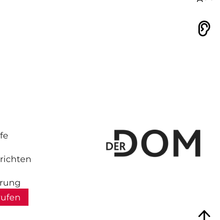
Vorlesen
fe
richten
hrung
rufen