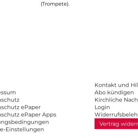
(Trompete).
Kontakt und Hil
essum
Abo kündigen
nschutz
Kirchliche Nach
nschutz ePaper
Login
nschutz ePaper Apps
Widerrufsbele
ungsbedingungen
Vertrag wider
e-Einstellungen