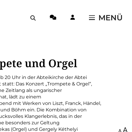
MENÜ
pete und Orgel
 ab 20 Uhr in der Abteikirche der Abtei
statt: Das Konzert „Trompete & Orgel“,
ne Zeitlang als ungarischer
at, lädt zu einem
end mit Werken von Liszt, Franck, Händel,
 und Böhm ein. Die Kombination von
cksvolles Klangerlebnis, das in der
he besonders zur Geltung
as (Orgel) und Gergely Kéthelyi
100