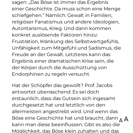
sagen: „Das Böse ist immer das Ergebnis
einer Geschichte. Da muss schon eine
Menge
schief­gehen.“
Nä
mlich:
Gewalt in Familien,
religiöser Fanatismus und andere Ideologien,
Autoritarismus, Krieg. Und dann kommen
konkret auslösende Faktoren hinzu:
Frustration, Kränkung des Selbstwertgefühls,
Unfähigkeit zum Mitgefühl und Sadismus, die
Freude an der Gewalt. Letzteres kann das
Ergebnis einer dramatischen Krise sein, die
der Körper durch die Ausschüttung von
Endorphinen zu regeln versucht.
Hat der Schöpfer das gewollt? Prof. Jacobs
antwortet überraschend: Es sei doch
erstaunlich, dass das Gutsein sich ingesamt
durchgesetzt hat und letztlich von den
allermeisten angestrebt wird. Und wenn das
Böse eine Geschichte hat und braucht, dann
100
kann man diese beeinflussen. Gibt es also die
Möglichkeit, das Böse klein zuhalten und das