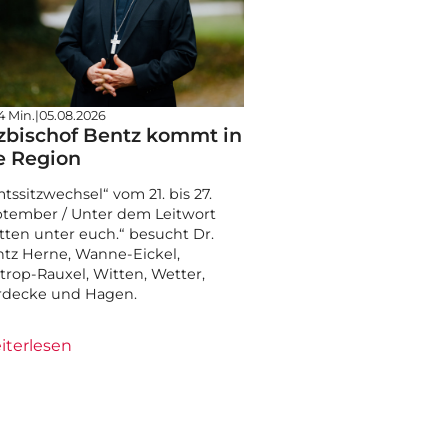
4 Min.
|
05.08.2026
zbischof Bentz kommt in
e Region
tssitzwechsel“ vom 21. bis 27.
tember / Unter dem Leitwort
tten unter euch.“ besucht Dr.
tz Herne, Wanne-Eickel,
trop-Rauxel, Witten, Wetter,
rdecke und Hagen.
iterlesen