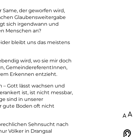
der Same, der geworfen wird,
n Sachen Glaubensweitergabe
fragt sich irgendwann und
 den Menschen an?
ider bleibt uns das meistens
lebendig wird, wo sie mir doch
tern, GemeindereferentInnen,
erem Erkennen entzieht.
n – Gott lässt wachsen und
ankert ist, ist nicht messbar,
ge sind in unserer
er gute Boden oft nicht
100
sprechlichen Sehnsucht nach
nur Völker in Drangsal
Vorlesen