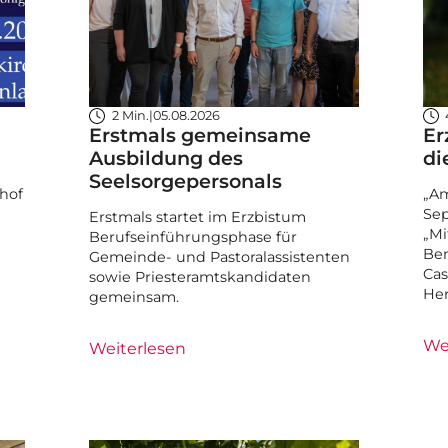
2 Min.
|
05.08.2026
Erstmals gemeinsame
Er
Ausbildung des
di
Seelsorgepersonals
hof
„Am
Sep
Erstmals startet im Erzbistum
„Mi
Berufseinführungsphase für
Ben
Gemeinde- und Pastoralassistenten
Cas
sowie Priesteramtskandidaten
He
gemeinsam.
We
Weiterlesen