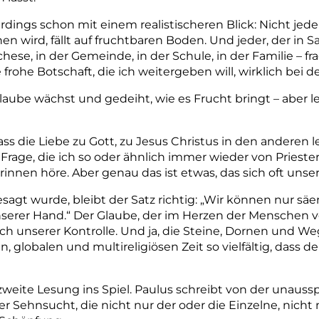
llerdings schon mit einem realistischeren Blick: Nicht je
hen wird, fällt auf fruchtbaren Boden. Und jeder, der i
chese, in der Gemeinde, in der Schule, in der Familie – 
rohe Botschaft, die ich weitergeben will, wirklich bei
aube wächst und gedeiht, wie es Frucht bringt – aber le
ass die Liebe zu Gott, zu Jesus Christus in den anderen 
e Frage, die ich so oder ähnlich immer wieder von Pries
rinnen höre. Aber genau das ist etwas, das sich oft uns
agt wurde, bleibt der Satz richtig: „Wir können nur säe
nserer Hand.“ Der Glaube, der im Herzen der Menschen ver
ch unserer Kontrolle. Und ja, die Steine, Dornen und We
n, globalen und multireligiösen Zeit so vielfältig, dass d
weite Lesung ins Spiel. Paulus schreibt von der unaus
r Sehnsucht, die nicht nur der oder die Einzelne, nicht 