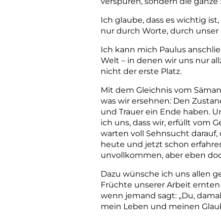
verspüren, sondern die ganze
Ich glaube, dass es wichtig is
nur durch Worte, durch unser
Ich kann mich Paulus anschli
Welt – in denen wir uns nur all
nicht der erste Platz.
Mit dem Gleichnis vom Sämann
was wir ersehnen: Den Zustand,
und Trauer ein Ende haben. Un
ich uns, dass wir, erfüllt vom
warten voll Sehnsucht da­rauf,
heute und jetzt schon erfahre
unvollkommen, aber eben doc
Dazu wünsche ich uns allen g
Früchte unserer Arbeit ernten
wenn jemand sagt: „Du, damals
mein Leben und meinen Glau