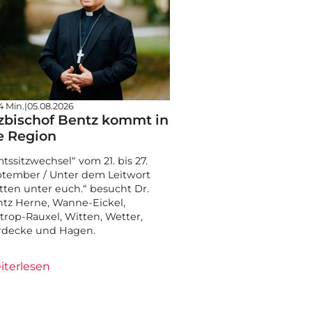
4 Min.
|
05.08.2026
zbischof Bentz kommt in
e Region
tssitzwechsel“ vom 21. bis 27.
tember / Unter dem Leitwort
tten unter euch.“ besucht Dr.
tz Herne, Wanne-Eickel,
trop-Rauxel, Witten, Wetter,
rdecke und Hagen.
iterlesen