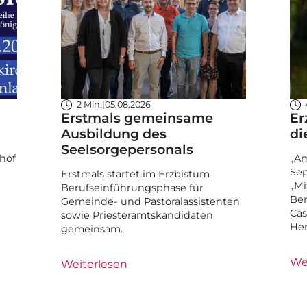
2 Min.
|
05.08.2026
Erstmals gemeinsame
Er
Ausbildung des
di
Seelsorgepersonals
hof
„Am
Sep
Erstmals startet im Erzbistum
„Mi
Berufseinführungsphase für
Ben
Gemeinde- und Pastoralassistenten
Cas
sowie Priesteramtskandidaten
He
gemeinsam.
We
Weiterlesen