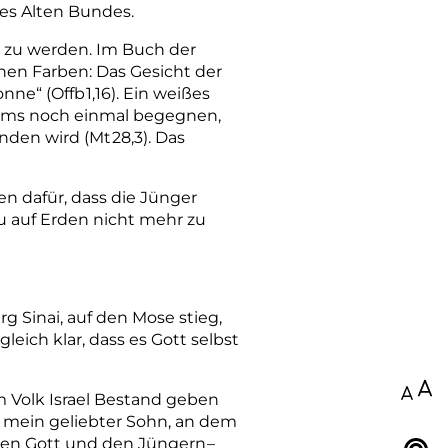
des Alten Bundes.
le zu werden. Im Buch der
hen Farben: Das Gesicht der
onne“ (Offb
1,16). Ein weißes
iums noch einmal begegnen,
nden wird (Mt
28,3). Das
en dafür, dass die Jünger
su auf Erden nicht mehr zu
g Sinai, auf den Mose stieg,
gleich klar, dass es Gott selbst
100
m
Volk
Israel
Bestand
geben
mein
geliebter
Sohn,
an
dem
chen Gott und den Jüngern
–