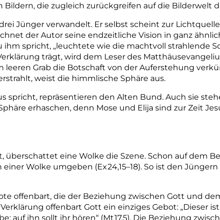
n Bildern, die zugleich zurückgreifen auf die Bilderwelt 
drei Jünger verwandelt. Er selbst scheint zur Lichtquel
hnet der Autor seine endzeitliche Vision in ganz ähnlic
 ihm spricht, „leuchtete wie die machtvoll strahlende S
 Verklärung trägt, wird dem Leser des Matthäusevangel
 leeren Grab die Botschaft von der Auferstehung verkü
rstrahlt, weist die himmlische Sphäre aus.
s spricht, repräsentieren den Alten Bund. Auch sie steh
 Sphäre erhaschen, denn Mose und Elija sind zur Zeit Je
t, überschattet eine Wolke die Szene. Schon auf dem Ber
on einer Wolke umgeben (Ex
24,15–18). So ist den Jüngern 
ote
offenbart,
die
der
Beziehung
zwischen
Gott
und
de
Verklärung
offenbart
Gott
ein
einziges
Gebot:
„Dieser
ist
be;
auf
ihn
sollt
ihr
hören“
(Mt
17,5). Die Beziehung zwis