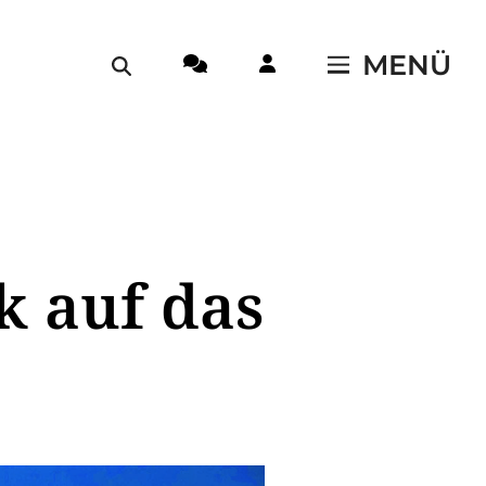
MENÜ
k auf das