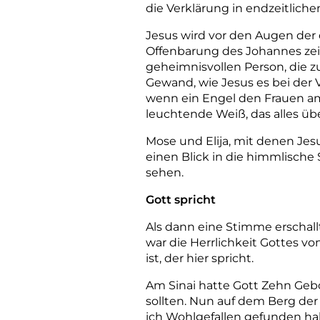
die Verklärung in endzeitliche
Jesus wird vor den Augen der 
Offenbarung des Johannes zeic
geheimnisvollen Person, die zu
Gewand, wie Jesus es bei der
wenn ein Engel den Frauen am
leuchtende Weiß, das alles übe
Mose und Elija, mit denen Jesu
einen Blick in die himmlische
sehen.
Gott spricht
Als dann eine Stimme erschall
war die Herrlichkeit Gottes v
ist, der hier spricht.
Am
Sinai
hatte
Gott
Z
ehn
Geb
sollten.
Nun
auf
dem
Berg
der
ich
Wohlgefallen
gefunden
ha