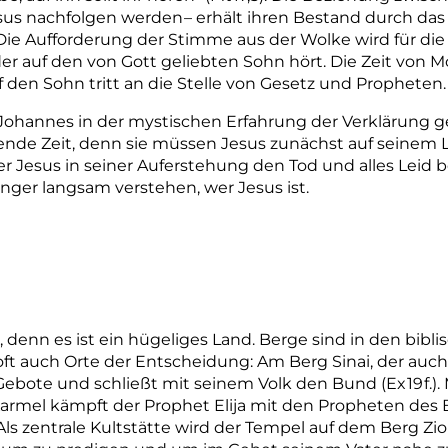
sus nachfolgen werden
– erhält ihren Bestand durch das
. Die Aufforderung der Stimme aus der Wolke wird für d
der auf den von Gott geliebten Sohn hört. Die Zeit von M
 den Sohn tritt an die Stelle von Gesetz und Propheten.
Johannes in der mystischen Erfahrung der Verklärung ge
gende Zeit, denn sie müssen Jesus zunächst auf seinem L
 der Jesus in seiner Auferstehung den Tod und alles Leid 
nger langsam verstehen, wer Jesus ist.
le, denn es ist ein hügeliges Land. Berge sind in den bib
t auch Orte der Entscheidung: Am Berg Sinai, der auch
Gebote und schließt mit seinem Volk den Bund (Ex
19
f.)
armel kämpft der Prophet Elija mit den Propheten des B
Als zentrale Kultstätte wird der Tempel auf dem Berg Zi