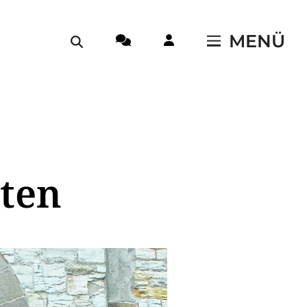
MENÜ
sten