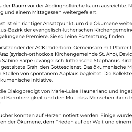
ass der Raum vor der Abdinghofkirche kaum ausreichte.
 und einem Mittagessen weitergefeiert.
t ist ein richtiger Ansatzpunkt, um die Ökumene weiter
kus-­Bezirk der evangelisch-lutherischen Kirchengeme
gelungene Premiere. Sie soll eine Fortsetzung finden.
Vorsitzender der ACK Paderborn. Gemeinsam mit Pfarrer 
 Araz (syrisch-orthodoxe Kirchengemeinde St. Aho), David
in Sabine Sarpe (evangelisch-­lutherische Stephanus-Ki
gestaltete Grahl den Gottesdienst. Das ökumenische M
Stellen von spontanem Applaus begleitet. Die Kollekte 
ökumenische Initiative.
e Dialogpredigt von Marie-­Luise Haunerland und Ingeb
nd Barmherzigkeit und den Mut, dass Menschen ihren fr
“
cher konnten auf Herzen notiert werden. Einige wurden
 der Ökumene, dem Frieden auf der Welt und einem E