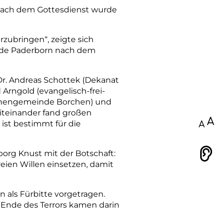
 Nach dem Gottesdienst wurde
zubringen“, zeigte sich
inde Paderborn nach dem
Dr. Andreas Schottek (Dekanat
 Arngold (evangelisch-frei­
rchen­gemeinde Borchen) und
iteinander fand großen
100
ist bestimmt für die
org Knust mit der Botschaft:
Vorlesen
eien Willen einsetzen, damit
 als Fürbitte vorgetragen.
nde des Terrors kamen darin