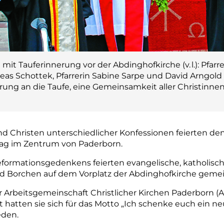
t Tauferinnerung vor der Abdinghofkirche (v. l.): Pfarrer
ndreas Schottek, Pfarrerin Sabine Sarpe und David Arng
rung an die Taufe, eine Gemeinsamkeit aller Christinnen
nd Christen unterschiedlicher Konfessionen feierten d
ag im Zentrum von Paderborn.
eformationsgedenkens feierten evangelische, katholische
Borchen auf dem Vorplatz der Abding­hofkirche gemei
r Arbeitsgemeinschaft Christlicher Kirchen Paderborn
t hatten sie sich für das Motto „Ich schenke euch ein n
eden.