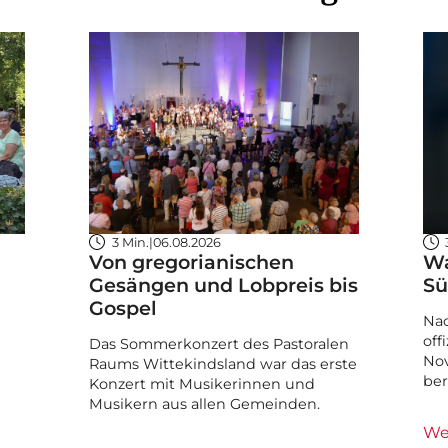
3 Min.
|
06.08.2026
Von gregorianischen
Wa
Gesängen und Lobpreis bis
Sü
Gospel
Nac
off
Das Sommerkonzert des Pastoralen
Nov
Raums Wittekindsland war das erste
ber
Konzert mit Musikerinnen und
Musikern aus allen Gemeinden.
We