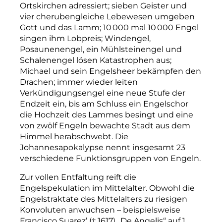
Ortskirchen adressiert; sieben Geister und
vier cherubengleiche Lebewesen umgeben
Gott und das Lamm; 10 000 mal 10 000 Engel
singen ihm Lobpreis; Wind­
engel,
Posaunenengel, ein Mühlsteinengel und
Schalenengel lösen Katastrophen aus;
Michael und sein Engelsheer bekämpfen den
Drachen; immer wieder leiten
Verkündigungsengel eine neue Stufe der
Endzeit ein, bis am Schluss ein Engelschor
die Hochzeit des Lammes besingt und eine
von zwölf Engeln bewachte Stadt aus dem
Himmel herabschwebt. Die
Johannesapokalypse nennt insgesamt 23
verschiedene Funktionsgruppen von Engeln.
Zur vollen Entfaltung reift die
Engelspekulation im Mittelalter. Obwohl die
Engelstraktate des Mittelalters zu riesigen
Konvoluten anwuchsen – beispielsweise
Francisco Suarez’ († 1617) „De Angelis“ auf 1