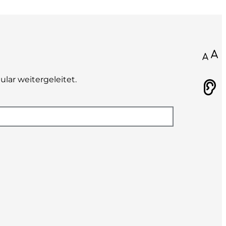
100
lar weitergeleitet.
Vorlesen